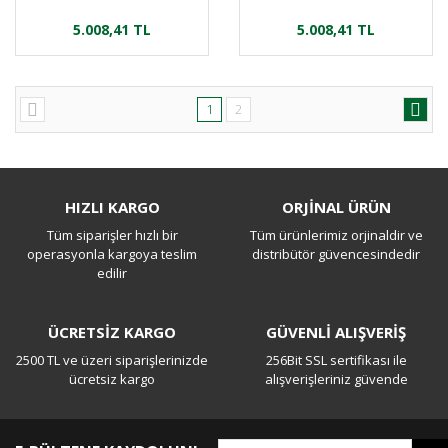
5.008,41 TL
5.008,41 TL
1
2
HIZLI KARGO
ORJİNAL ÜRÜN
Tüm siparişler hızlı bir
Tüm ürünlerimiz orjinaldir ve
operasyonla kargoya teslim
distribütör güvencesindedir
edilir
ÜCRETSİZ KARGO
GÜVENLİ ALIŞVERİŞ
2500 TL ve üzeri siparişlerinizde
256Bit SSL sertifikası ile
ücretsiz kargo
alışverişleriniz güvende