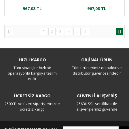
967,08 TL
967,08 TL
1
2
3
4
..
7
HIZLI KARGO
ORJİNAL ÜRÜN
Tüm siparişler hızlı bir
Tüm ürünlerimiz orjinaldir ve
operasyonla kargoya teslim
distribütör güvencesindedir
edilir
ÜCRETSİZ KARGO
GÜVENLİ ALIŞVERİŞ
2500 TL ve üzeri siparişlerinizde
256Bit SSL sertifikası ile
ücretsiz kargo
alışverişleriniz güvende