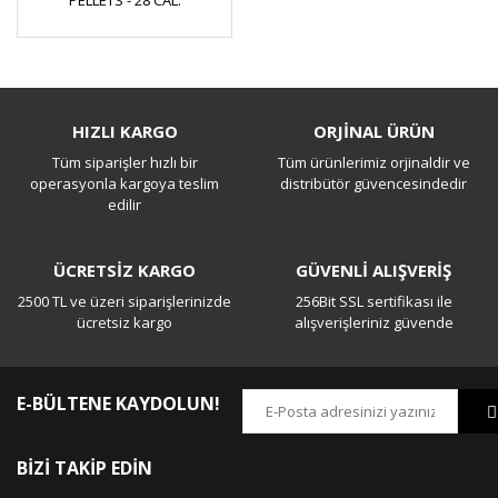
PELLETS - 28 CAL.
HIZLI KARGO
ORJİNAL ÜRÜN
Tüm siparişler hızlı bir
Tüm ürünlerimiz orjinaldir ve
operasyonla kargoya teslim
distribütör güvencesindedir
edilir
ÜCRETSİZ KARGO
GÜVENLİ ALIŞVERİŞ
2500 TL ve üzeri siparişlerinizde
256Bit SSL sertifikası ile
ücretsiz kargo
alışverişleriniz güvende
E-BÜLTENE KAYDOLUN!
BİZİ TAKİP EDİN