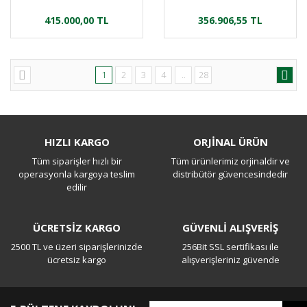
415.000,00 TL
356.906,55 TL
1
2
3
4
..
28
HIZLI KARGO
ORJİNAL ÜRÜN
Tüm siparişler hızlı bir
Tüm ürünlerimiz orjinaldir ve
operasyonla kargoya teslim
distribütör güvencesindedir
edilir
ÜCRETSİZ KARGO
GÜVENLİ ALIŞVERİŞ
2500 TL ve üzeri siparişlerinizde
256Bit SSL sertifikası ile
ücretsiz kargo
alışverişleriniz güvende