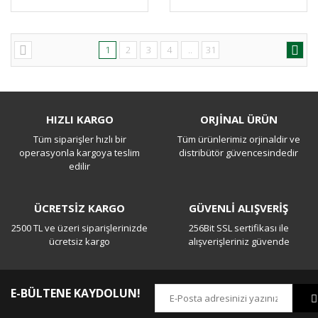
1
2
3
4
..
31
HIZLI KARGO
ORJİNAL ÜRÜN
Tüm siparişler hızlı bir
Tüm ürünlerimiz orjinaldir ve
operasyonla kargoya teslim
distribütör güvencesindedir
edilir
ÜCRETSİZ KARGO
GÜVENLİ ALIŞVERİŞ
2500 TL ve üzeri siparişlerinizde
256Bit SSL sertifikası ile
ücretsiz kargo
alışverişleriniz güvende
E-BÜLTENE KAYDOLUN!