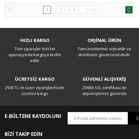
1
2
3
4
..
14
HIZLI KARGO
ORJİNAL ÜRÜN
Tüm siparişler hızlı bir
Tüm ürünlerimiz orjinaldir ve
operasyonla kargoya teslim
distribütör güvencesindedir
edilir
ÜCRETSİZ KARGO
GÜVENLİ ALIŞVERİŞ
2500 TL ve üzeri siparişlerinizde
256Bit SSL sertifikası ile
ücretsiz kargo
alışverişleriniz güvende
E-BÜLTENE KAYDOLUN!
BİZİ TAKİP EDİN