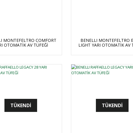
LI MONTEFELTRO COMFORT
BENELLI MONTEFELTRO 
RI OTOMATİK AV TÜFEĞİ
LIGHT YARI OTOMATİK AV 
TÜKENDİ
TÜKENDİ