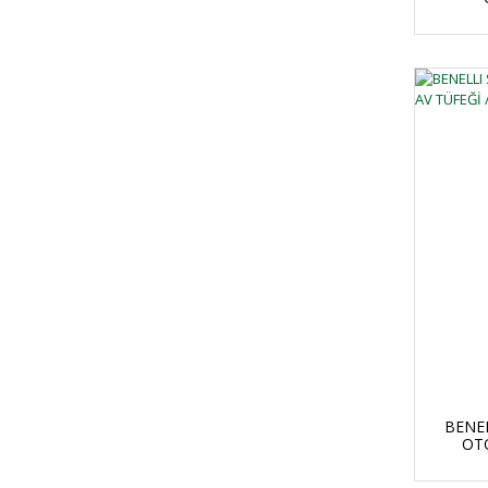
BENEL
OTO