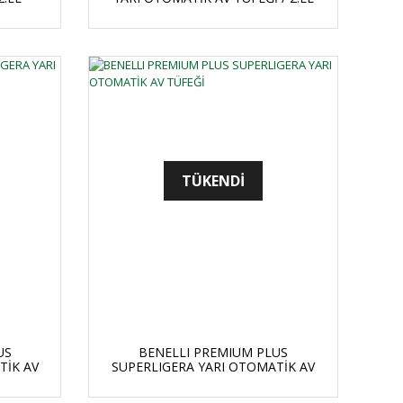
TÜKENDİ
US
BENELLI PREMIUM PLUS
TİK AV
SUPERLIGERA YARI OTOMATİK AV
TÜFEĞİ