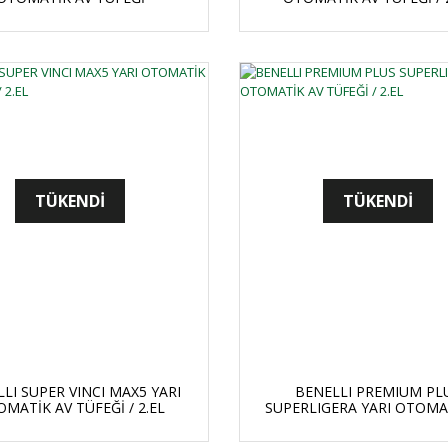
TÜKENDİ
TÜKENDİ
LI SUPER VINCI MAX5 YARI
BENELLI PREMIUM PL
MATİK AV TÜFEĞİ / 2.EL
SUPERLIGERA YARI OTOMA
TÜFEĞİ / 2.EL