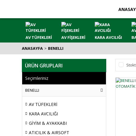
ANASAY
AV TÜFEKLERİ
AV FİŞEKLERİ
KARA AVCILIĞI
BA
ANASAYFA
BENELLI
ÜRÜN GRUPLARI
Stokt
Seçimleriniz
BENELLI
AV TÜFEKLERİ
KARA AVCILIĞI
GİYİM & AYAKKABI
ATICILIK & AIRSOFT