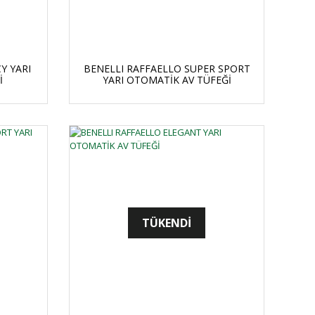
Y YARI
BENELLI RAFFAELLO SUPER SPORT
İ
YARI OTOMATİK AV TÜFEĞİ
TÜKENDİ