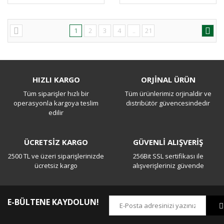
1
2
3
4
..
21
HIZLI KARGO
ORJİNAL ÜRÜN
Tüm siparişler hızlı bir
Tüm ürünlerimiz orjinaldir ve
operasyonla kargoya teslim
distribütör güvencesindedir
edilir
ÜCRETSİZ KARGO
GÜVENLİ ALIŞVERİŞ
2500 TL ve üzeri siparişlerinizde
256Bit SSL sertifikası ile
ücretsiz kargo
alışverişleriniz güvende
E-BÜLTENE KAYDOLUN!