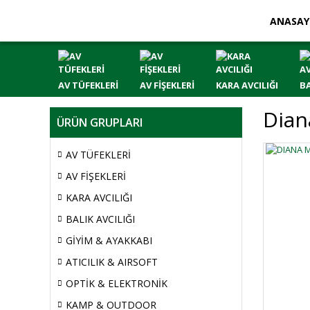
ANASAY
AV TÜFEKLERİ
AV FİŞEKLERİ
KARA AVCILIĞI
BA
Dian
ÜRÜN GRUPLARI
AV TÜFEKLERİ
AV FİŞEKLERİ
KARA AVCILIĞI
BALIK AVCILIĞI
GİYİM & AYAKKABI
ATICILIK & AIRSOFT
OPTİK & ELEKTRONİK
KAMP & OUTDOOR