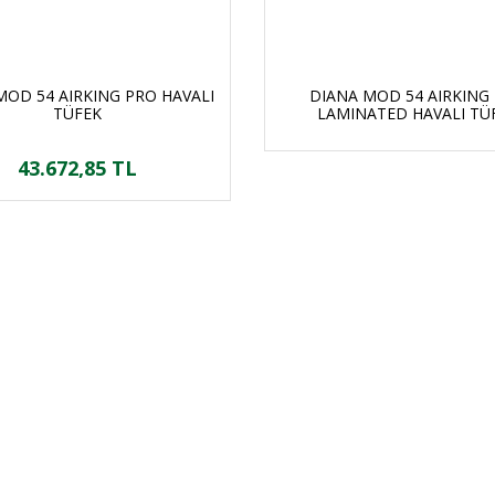
MOD 54 AIRKING PRO HAVALI
DIANA MOD 54 AIRKING
TÜFEK
LAMINATED HAVALI TÜ
43.672,85 TL
ORJİNAL ÜRÜN
ÜCRETSİZ KAR
m ürünlerimiz orjinaldir ve
2500 TL ve üzeri siparişleri
stribütör güvencesindedir
ücretsiz kargo