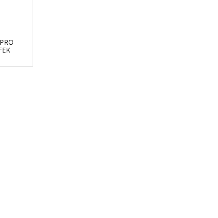
 PRO
FEK
GO
GÜVENLİ ALIŞVERİŞ
nizde
256Bit SSL sertifikası ile alışverişleriniz
güvende