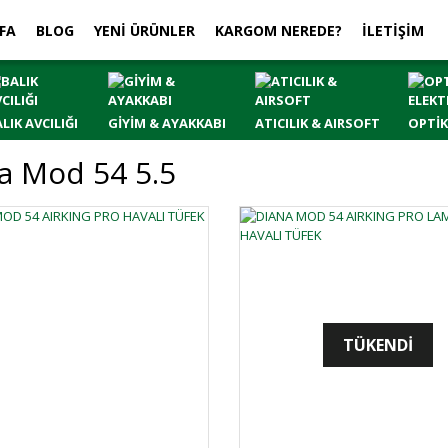
FA
BLOG
YENİ ÜRÜNLER
KARGOM NEREDE?
İLETİŞİM
LIK AVCILIĞI
GİYİM & AYAKKABI
ATICILIK & AIRSOFT
OPTİK
a Mod 54 5.5
TÜKENDİ