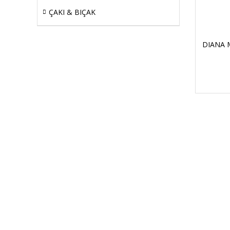
ÇAKI & BIÇAK
DIANA 
HIZLI KARGO
Tüm siparişler hızlı bir operasyonla
Tü
kargoya teslim edilir
di