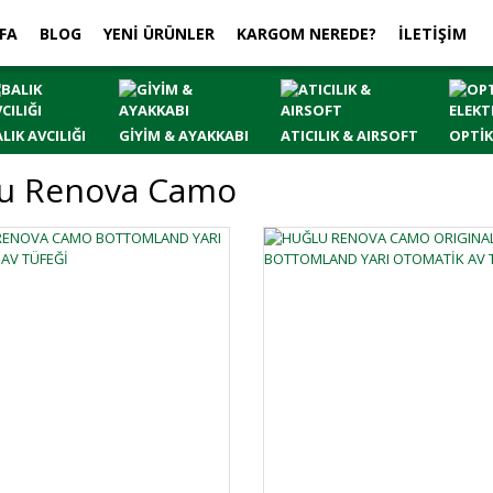
FA
BLOG
YENİ ÜRÜNLER
KARGOM NEREDE?
İLETİŞİM
LIK AVCILIĞI
GİYİM & AYAKKABI
ATICILIK & AIRSOFT
OPTİK
u Renova Camo