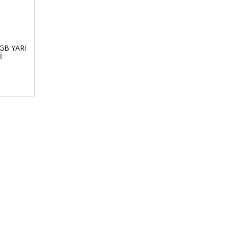
B YARI
İ
GO
GÜVENLİ ALIŞVERİŞ
nizde
256Bit SSL sertifikası ile alışverişleriniz
güvende