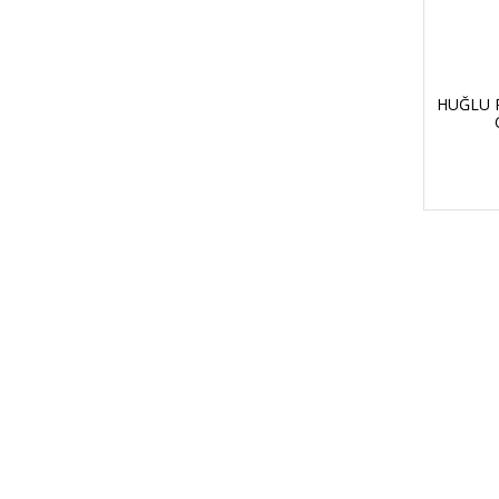
HUĞLU 
HIZLI KARGO
Tüm siparişler hızlı bir operasyonla
Tü
kargoya teslim edilir
di