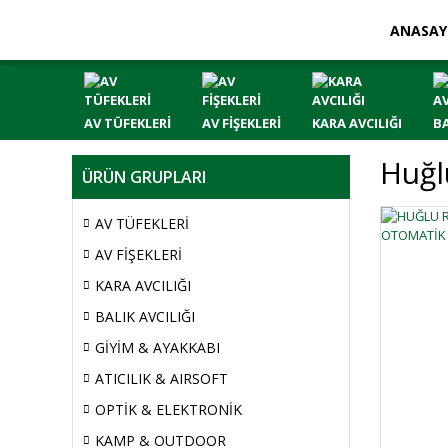
ANASAY
AV TÜFEKLERİ
AV FİŞEKLERİ
KARA AVCILIĞI
BA
Huğl
ÜRÜN GRUPLARI
AV TÜFEKLERİ
AV FİŞEKLERİ
KARA AVCILIĞI
BALIK AVCILIĞI
GİYİM & AYAKKABI
ATICILIK & AIRSOFT
OPTİK & ELEKTRONİK
KAMP & OUTDOOR