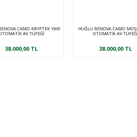
RENOVA CAMO KRYPTEK YARI
HUĞLU RENOVA CAMO MOSG
OTOMATİK AV TÜFEĞİ
OTOMATİK AV TÜFEĞ
38.000,00 TL
38.000,00 TL
ORJİNAL ÜRÜN
ÜCRETSİZ KAR
m ürünlerimiz orjinaldir ve
2500 TL ve üzeri siparişleri
stribütör güvencesindedir
ücretsiz kargo