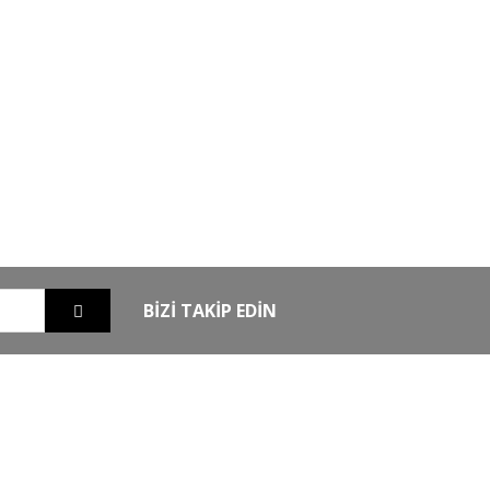
GO
GÜVENLİ ALIŞVERİŞ
nizde
256Bit SSL sertifikası ile alışverişleriniz
güvende
BİZİ TAKİP EDİN
EXTRA
MKE Yetkili Bayii
şim
Armsan Phenoma