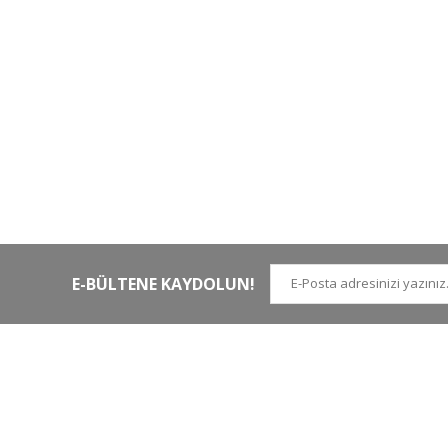
HIZLI KARGO
Tüm siparişler hızlı bir operasyonla
Tü
kargoya teslim edilir
di
E-BÜLTENE KAYDOLUN!
İLETİŞİM NUMARALARI
KURUMSAL
Tel.
0 (212)
659 22 70
Hakkımızda
Tel. 2
0 (212)
659 22 48
İletişim