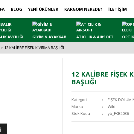
FA
BLOG
YENİ ÜRÜNLER
KARGOM NEREDE?
İLETİŞİM
LIK AVCILIĞI
GİYİM & AYAKKABI
ATICILIK & AIRSOFT
OPTİK
12 KALİBRE FİŞEK KIVIRMA BAŞLIĞI
12 KALİBRE FİŞEK 
BAŞLIĞI
Kategori
FİŞEK DOLUM 
Marka
Wild
Stok Kodu
yb_FKB2036
İ