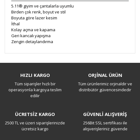
5.11® giyim ve çantalarla uyumlu
Birden çok renk, boyut ve stil
Boyuta göre lazer kesim
İthal
Kolay açma ve kapama
Geri kancalı yapışma
Zengin detaylandırma
Bu ürüne ilk yorumu siz yapın!
HIZLI KARGO
ORJİNAL ÜRÜN
Tüm siparişler hızlı bir
Tüm ürünlerimiz orjinaldir ve
Yorum Yaz
operasyonla kargoya teslim
distribütör güvencesindedir
edilir
ÜCRETSİZ KARGO
GÜVENLİ ALIŞVERİŞ
2500 TL ve üzeri siparişlerinizde
256Bit SSL sertifikası ile
ücretsiz kargo
alışverişleriniz güvende