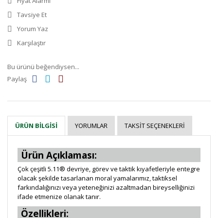
Fiyat Alarmı
Tavsiye Et
Yorum Yaz
Karşılaştır
Bu ürünü beğendiysen...
Paylaş
YORUMLAR
TAKSIT SEÇENEKLERI
ÜRÜN BILGISI
Ürün Açıklaması:
Çok çeşitli 5.11® devriye, görev ve taktik kıyafetleriyle entegre
olacak şekilde tasarlanan moral yamalarımız, taktiksel
farkındalığınızı veya yeteneğinizi azaltmadan bireyselliğinizi
ifade etmenize olanak tanır.
Özellikleri: