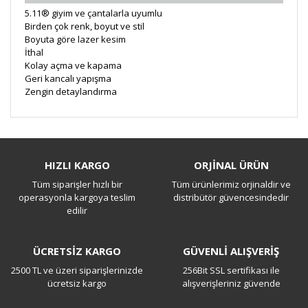
5.11® giyim ve çantalarla uyumlu
Birden çok renk, boyut ve stil
Boyuta göre lazer kesim
İthal
Kolay açma ve kapama
Geri kancalı yapışma
Zengin detaylandırma
Bu ürüne ilk yorumu siz yapın!
HIZLI KARGO
ORJİNAL ÜRÜN
Tüm siparişler hızlı bir
Tüm ürünlerimiz orjinaldir ve
Yorum Yaz
operasyonla kargoya teslim
distribütör güvencesindedir
edilir
ÜCRETSİZ KARGO
GÜVENLİ ALIŞVERİŞ
2500 TL ve üzeri siparişlerinizde
256Bit SSL sertifikası ile
ücretsiz kargo
alışverişleriniz güvende