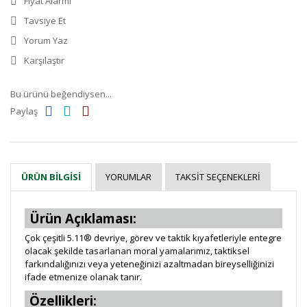
Fiyat Alarmı
Tavsiye Et
Yorum Yaz
Karşılaştır
Bu ürünü beğendiysen...
Paylaş
YORUMLAR
TAKSIT SEÇENEKLERI
ÜRÜN BILGISI
Ürün Açıklaması:
Çok çeşitli 5.11® devriye, görev ve taktik kıyafetleriyle entegre
olacak şekilde tasarlanan moral yamalarımız, taktiksel
farkındalığınızı veya yeteneğinizi azaltmadan bireyselliğinizi
ifade etmenize olanak tanır.
Özellikleri: