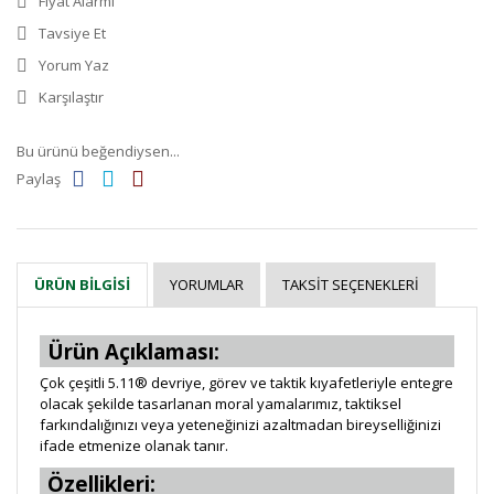
Fiyat Alarmı
Tavsiye Et
Yorum Yaz
Karşılaştır
Bu ürünü beğendiysen...
Paylaş
YORUMLAR
TAKSIT SEÇENEKLERI
ÜRÜN BILGISI
Ürün Açıklaması:
Çok çeşitli 5.11® devriye, görev ve taktik kıyafetleriyle entegre
olacak şekilde tasarlanan moral yamalarımız, taktiksel
farkındalığınızı veya yeteneğinizi azaltmadan bireyselliğinizi
ifade etmenize olanak tanır.
Özellikleri: