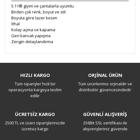
5.11® giyim ve çantalarla uyumlu
Birden çok renk, boyut ve stil
Boyuta göre lazer kesim
İthal
Kolay açma ve kapama
Geri kancalı yapışma
Zengin detaylandırma
Bu ürüne ilk yorumu siz yapın!
HIZLI KARGO
ORJİNAL ÜRÜN
Tüm siparişler hızlı bir
Tüm ürünlerimiz orjinaldir ve
Yorum Yaz
operasyonla kargoya teslim
distribütör güvencesindedir
edilir
ÜCRETSİZ KARGO
GÜVENLİ ALIŞVERİŞ
2500 TL ve üzeri siparişlerinizde
256Bit SSL sertifikası ile
ücretsiz kargo
alışverişleriniz güvende