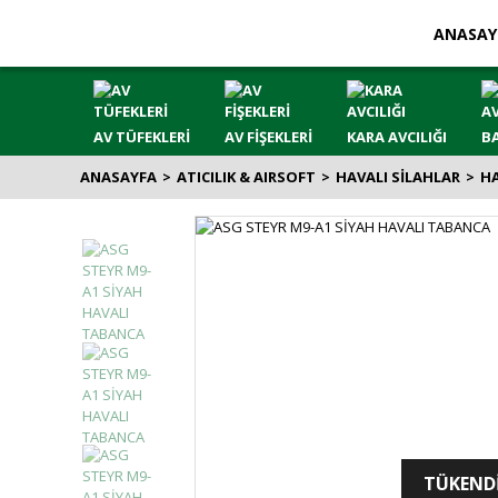
ANASAY
AV TÜFEKLERİ
AV FİŞEKLERİ
KARA AVCILIĞI
BA
ANASAYFA
ATICILIK & AIRSOFT
HAVALI SİLAHLAR
H
TÜKEND