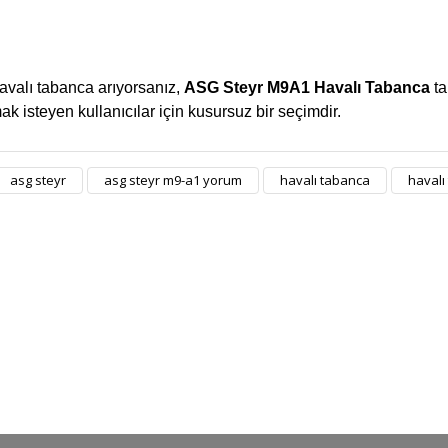
havalı tabanca arıyorsanız,
ASG Steyr M9A1 Havalı Tabanca
ta
 isteyen kullanıcılar için kusursuz bir seçimdir.
asg steyr
asg steyr m9-a1 yorum
havalı tabanca
havalı
Bu ürüne ilk yorumu siz yapın!
Yorum Yaz
ORJİNAL ÜRÜN
ÜCRETSİZ KAR
m ürünlerimiz orjinaldir ve
2500 TL ve üzeri siparişleri
stribütör güvencesindedir
ücretsiz kargo