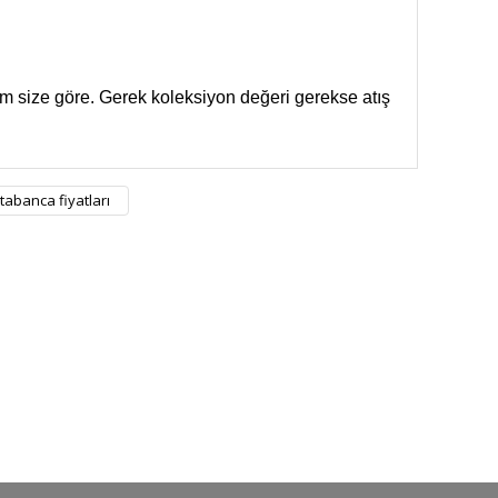
m size göre. Gerek koleksiyon değeri gerekse atış
 tabanca fiyatları
GO
GÜVENLİ ALIŞVERİŞ
nizde
256Bit SSL sertifikası ile alışverişleriniz
güvende