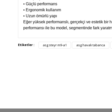
• Güçlü performans
• Ergonomik kullanım
• Uzun ömürlü yapı
Eğer yüksek performanslı, gerçekçi ve estetik bir 
performansı ile bu model, segmentinde fark yaratmak
Etiketler :
asg steyr m9-a1
asg havalı tabanca
HIZLI KARGO
Tüm siparişler hızlı bir operasyonla
Tü
kargoya teslim edilir
di