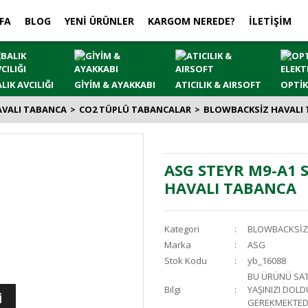
FA
BLOG
YENİ ÜRÜNLER
KARGOM NEREDE?
İLETİŞİM
LIK AVCILIĞI
GİYİM & AYAKKABI
ATICILIK & AIRSOFT
OPTİK
AVALI TABANCA
CO2 TÜPLÜ TABANCALAR
BLOWBACKSİZ HAVALI
ASG STEYR M9-A1 
HAVALI TABANCA
Kategori
BLOWBACKSİZ
Marka
ASG
Stok Kodu
yb_16088
BU ÜRÜNÜ SATI
Bilgi
YAŞINIZI DOL
İ
GEREKMEKTED