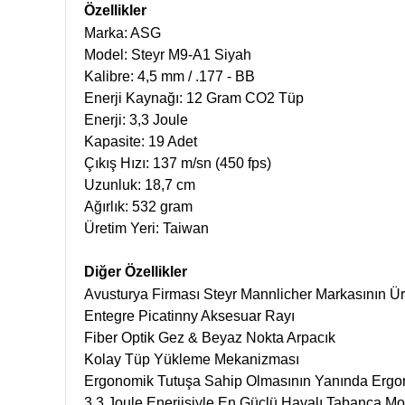
Özellikler
Marka:
ASG
Model: Steyr M9-A1 Siyah
Kalibre: 4,5 mm / .177 - BB
Enerji Kaynağı: 12 Gram CO2 Tüp
Enerji: 3,3 Joule
Kapasite: 19 Adet
Çıkış Hızı: 137 m/sn (450 fps)
Uzunluk: 18,7 cm
Ağırlık: 532 gram
Üretim Yeri: Taiwan
Diğer Özellikler
Avusturya Firması Steyr Mannlicher Markasının Ü
Entegre Picatinny Aksesuar Rayı
Fiber Optik Gez & Beyaz Nokta Arpacık
Kolay Tüp Yükleme Mekanizması
Ergonomik Tutuşa Sahip Olmasının Yanında Ergonom
3.3 Joule Enerjisiyle En Güçlü Havalı Tabanca Mo