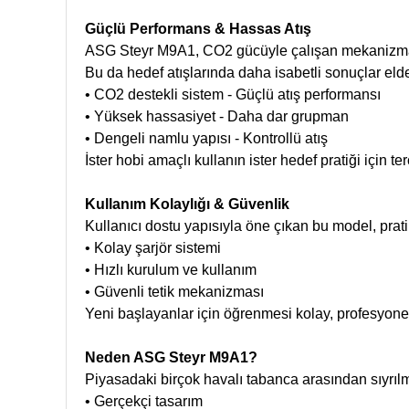
Güçlü Performans & Hassas Atış
ASG Steyr M9A1, CO2 gücüyle çalışan mekanizması
Bu da hedef atışlarında daha isabetli sonuçlar eld
• CO2 destekli sistem - Güçlü atış performansı
• Yüksek hassasiyet - Daha dar grupman
• Dengeli namlu yapısı - Kontrollü atış
İster hobi amaçlı kullanın ister hedef pratiği için t
Kullanım Kolaylığı & Güvenlik
Kullanıcı dostu yapısıyla öne çıkan bu model, pra
• Kolay şarjör sistemi
• Hızlı kurulum ve kullanım
• Güvenli tetik mekanizması
Yeni başlayanlar için öğrenmesi kolay, profesyonell
Neden ASG Steyr M9A1?
Piyasadaki birçok havalı tabanca arasından sıyrılm
• Gerçekçi tasarım