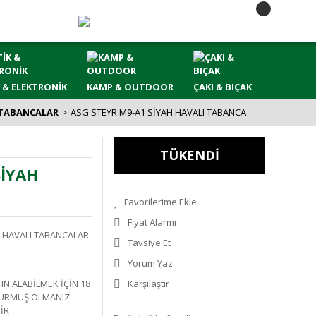
 & ELEKTRONİK
KAMP & OUTDOOR
ÇAKI & BIÇAK
 TABANCALAR
ASG STEYR M9-A1 SİYAH HAVALI TABANCA
TÜKENDİ
SİYAH
Fiyat Alarmı
 HAVALI TABANCALAR
Tavsiye Et
Yorum Yaz
N ALABİLMEK İÇİN 18
Karşılaştır
DURMUŞ OLMANIZ
İR