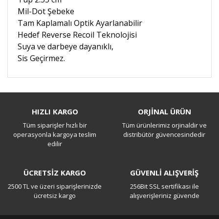
Mil-Dot Şebeke
Tam Kaplamalı Optik Ayarlanabilir
Hedef Reverse Recoil Teknolojisi
Suya ve darbeye dayanıklı,
Sis Geçirmez.
Bu ürüne ilk yorumu siz yapın!
HIZLI KARGO
ORJİNAL ÜRÜN
Tüm siparişler hızlı bir
Tüm ürünlerimiz orjinaldir ve
Yorum Yaz
operasyonla kargoya teslim
distribütör güvencesindedir
edilir
ÜCRETSİZ KARGO
GÜVENLİ ALIŞVERİŞ
2500 TL ve üzeri siparişlerinizde
256Bit SSL sertifikası ile
ücretsiz kargo
alışverişleriniz güvende