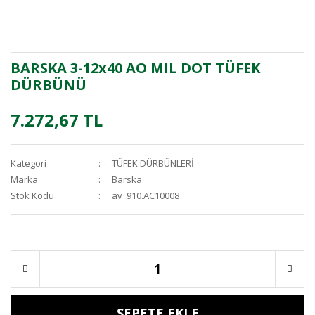
BARSKA 3-12x40 AO MIL DOT TÜFEK
DÜRBÜNÜ
7.272,67 TL
Kategori
TÜFEK DÜRBÜNLERİ
Marka
Barska
Stok Kodu
av_910.AC10008
SEPETE EKLE