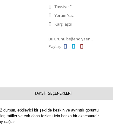
Tavsiye Et
Yorum Yaz
Karşılaştır
Bu ürünü beğendiysen...
Paylaş
TAKSIT SEÇENEKLERI
rbün, etkileyici bir şekilde keskin ve ayrıntılı görüntü
r, tatiller ve çok daha fazlası için harika bir aksesuardır.
y sağlar.