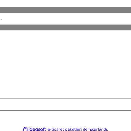
SİPARİŞ
HESABIM
Satış Sözleşmesi
Hesabım
Gizlilik ve Güvenlik
Sipariş Geçmi
u
Ödeme ve Teslimat
Alışveriş Liste
İade ve Değişim
Kargo Takip
dır. IdeaSoft AI (yapay zeka) ile desteklenmektedir. Kredi kartı bilgilerin
ile
ideasoft
e-