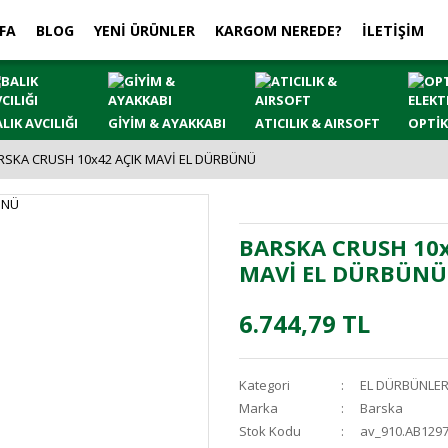
FA
BLOG
YENİ ÜRÜNLER
KARGOM NEREDE?
İLETİŞİM
LIK AVCILIĞI
GİYİM & AYAKKABI
ATICILIK & AIRSOFT
OPTİK
RSKA CRUSH 10x42 AÇIK MAVİ EL DÜRBÜNÜ
BARSKA CRUSH 10x
MAVİ EL DÜRBÜNÜ
6.744,79 TL
Kategori
EL DÜRBÜNLER
Marka
Barska
Stok Kodu
av_910.AB129