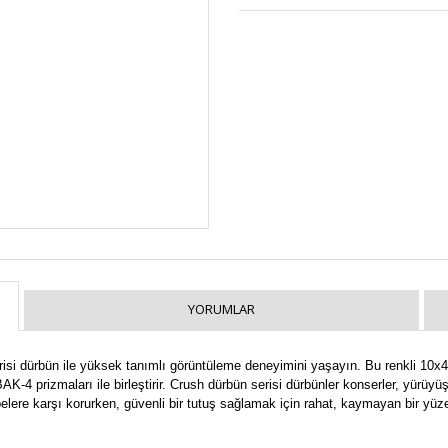
YORUMLAR
 dürbün ile yüksek tanımlı görüntüleme deneyimini yaşayın. Bu renkli 10x42 dü
4 prizmaları ile birleştirir. Crush dürbün serisi dürbünler konserler, yürüyüşle
ere karşı korurken, güvenli bir tutuş sağlamak için rahat, kaymayan bir yüze