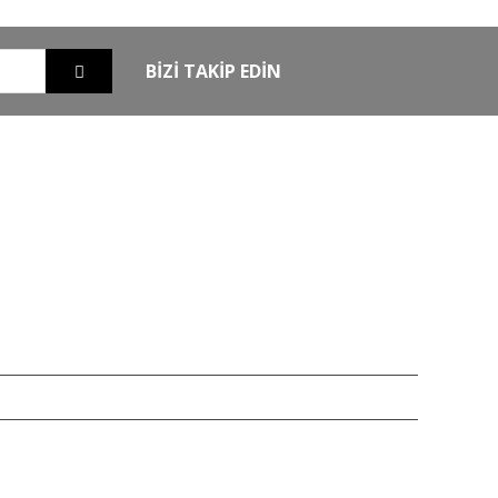
BİZİ TAKİP EDİN
EXTRA
MKE Yetkili Bayii
şim
Armsan Phenoma
m
Derya MK 12
Bora
Typhoon
Chapuis
iz 256bit SSL sertifikası ile korunmaktadır.