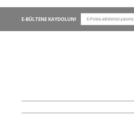
E-BÜLTENE KAYDOLUN!
İLETİŞİM NUMARALARI
KURUMSAL
Tel.
0 (212)
659 22 70
Hakkımızda
Tel. 2
0 (212)
659 22 48
İletişim
Gsm
0 (530)
263 68 20
(Whatsapp)
Havale Bildirim Form
info@yabanavmalzemeleri.com
ETBİS
Copyright 2007-2026© yabanavmalzemeleri.com - Tüm hakları saklı