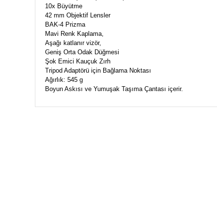
10x Büyütme
42 mm Objektif Lensler
BAK-4 Prizma
Mavi Renk Kaplama,
Aşağı katlanır vizör,
Geniş Orta Odak Düğmesi
Şok Emici Kauçuk Zırh
Tripod Adaptörü için Bağlama Noktası
Ağırlık: 545 g
Boyun Askısı ve Yumuşak Taşıma Çantası içerir.
HIZLI KARGO
Tüm siparişler hızlı bir operasyonla
Tü
kargoya teslim edilir
di