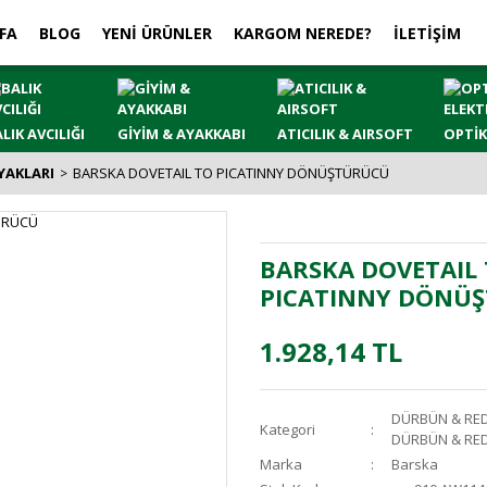
FA
BLOG
YENİ ÜRÜNLER
KARGOM NEREDE?
İLETİŞİM
LIK AVCILIĞI
GİYİM & AYAKKABI
ATICILIK & AIRSOFT
OPTİK
YAKLARI
BARSKA DOVETAIL TO PICATINNY DÖNÜŞTÜRÜCÜ
BARSKA DOVETAIL
PICATINNY DÖNÜ
1.928,14 TL
DÜRBÜN & RED
Kategori
DÜRBÜN & RED
Marka
Barska