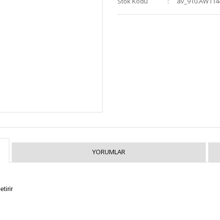
Stok Kodu
av_910.AW114
YORUMLAR
tirir