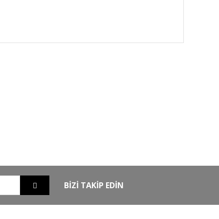
GO
GÜVENLİ ALIŞVERİŞ
nizde
256Bit SSL sertifikası ile alışverişleriniz
güvende
BİZİ TAKİP EDİN