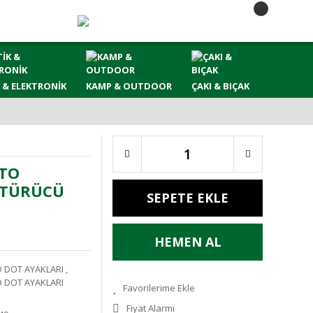
 & ELEKTRONİK
KAMP & OUTDOOR
ÇAKI & BIÇAK
 TO
ŞTÜRÜCÜ
SEPETE EKLE
HEMEN AL
 DOT AYAKLARI
,
 DOT AYAKLARI
Fiyat Alarmı