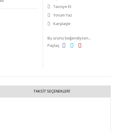
49
Tavsiye Et
Yorum Yaz
Karşılaştır
Bu ürünü beğendiysen...
Paylaş
TAKSIT SEÇENEKLERI