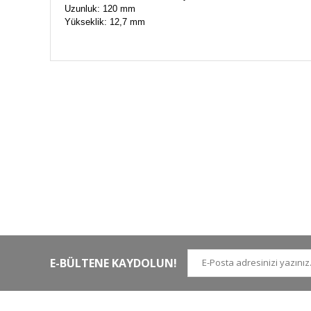
Uzunluk: 120 mm
Yükseklik: 12,7 mm
HIZLI KARGO
Tüm siparişler hızlı bir operasyonla
Tü
kargoya teslim edilir
di
E-BÜLTENE KAYDOLUN!