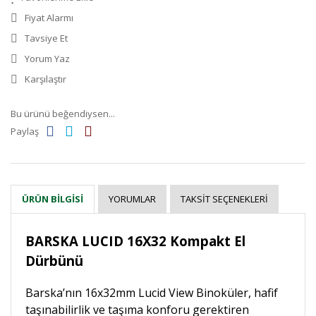
Fiyat Alarmı
Tavsiye Et
Yorum Yaz
Karşılaştır
Bu ürünü beğendiysen...
Paylaş
YORUMLAR
TAKSIT SEÇENEKLERI
ÜRÜN BILGISI
BARSKA LUCID 16X32 Kompakt El
Dürbünü
Barska’nın 16x32mm Lucid View Binoküler, hafif
taşınabilirlik ve taşıma konforu gerektiren