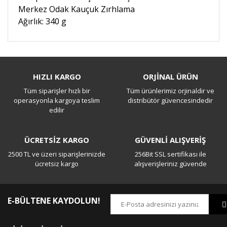
Merkez Odak Kauçuk Zırhlama
Ağırlık: 340 g
Bu ürüne ilk yorumu siz yapın!
HIZLI KARGO
ORJİNAL ÜRÜN
Tüm siparişler hızlı bir
Tüm ürünlerimiz orjinaldir ve
Yorum Yaz
operasyonla kargoya teslim
distribütör güvencesindedir
edilir
ÜCRETSİZ KARGO
GÜVENLİ ALIŞVERİŞ
2500 TL ve üzeri siparişlerinizde
256Bit SSL sertifikası ile
ücretsiz kargo
alışverişleriniz güvende
E-BÜLTENE KAYDOLUN!