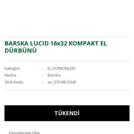
BARSKA LUCID 16x32 KOMPAKT EL
DÜRBÜNÜ
Kategori
EL DÜRBÜNLERİ
Marka
Barska
Stok Kodu
av_910.AB13345
TÜKENDİ