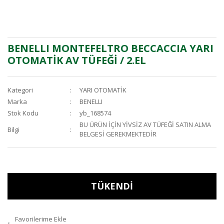
BENELLI MONTEFELTRO BECCACCIA YARI
OTOMATİK AV TÜFEĞİ / 2.EL
Kategori
YARI OTOMATİK
Marka
BENELLI
Stok Kodu
yb_168574
BU ÜRÜN İÇİN YİVSİZ AV TÜFEĞİ SATIN ALMA
Bilgi
BELGESİ GEREKMEKTEDİR
TÜKENDİ