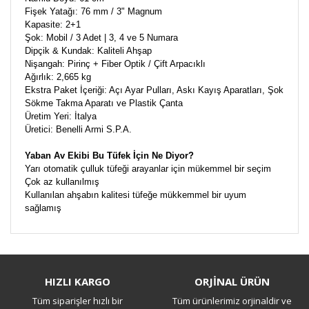
Fişek Yatağı: 76 mm / 3" Magnum
Kapasite: 2+1
Şok: Mobil / 3 Adet | 3, 4 ve 5 Numara
Dipçik & Kundak: Kaliteli Ahşap
Nişangah: Pirinç + Fiber Optik / Çift Arpacıklı
Ağırlık: 2,665 kg
Ekstra Paket İçeriği: Açı Ayar Pulları, Askı Kayış Aparatları, Şok
Sökme Takma Aparatı ve Plastik Çanta
Üretim Yeri: İtalya
Üretici: Benelli Armi S.P.A.
Yaban Av Ekibi Bu Tüfek İçin Ne Diyor?
Yarı otomatik çulluk tüfeği arayanlar için mükemmel bir seçim
Çok az kullanılmış
Kullanılan ahşabın kalitesi tüfeğe mükkemmel bir uyum
sağlamış
Bu ürüne ilk yorumu siz yapın!
HIZLI KARGO
ORJİNAL ÜRÜN
Tüm siparişler hızlı bir
Tüm ürünlerimiz orjinaldir ve
Yorum Yaz