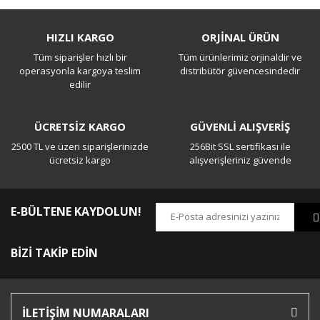
Yorum Yaz
HIZLI KARGO
ORJİNAL ÜRÜN
Tüm siparişler hızlı bir
Tüm ürünlerimiz orjinaldir ve
operasyonla kargoya teslim
distribütör güvencesindedir
edilir
ÜCRETSİZ KARGO
GÜVENLİ ALIŞVERİŞ
2500 TL ve üzeri siparişlerinizde
256Bit SSL sertifikası ile
ücretsiz kargo
alışverişleriniz güvende
E-BÜLTENE KAYDOLUN!
BİZİ TAKİP EDİN
İLETİŞİM NUMARALARI