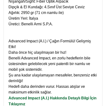
Nişangah/Sight: Fiber Optik Arpacık
Dipçik & El Kundağı: 4.Sınıf Üst Seviye Ceviz
Ağırlık: 2950 gr (71 cm namlu ile)
Üretim Yeri: İtalya
Üretici: Benelli Armi S.P.A.
Advanced Impact (A.I.) / Çağın Formülü! Gelişmiş
Etki!
Daha önce hiç ulaşılmayan bir hız!
Benelli Advanced Impact, en zorlu hedeflerin bile
üstesinden gelebilecek yeni patentli bir namlu ve
mobil şok sistemidir.
Şu ana kadar ulaşılamayan mesafeler, benzersiz etki
derinliği!
Hedefi daha derinden vurur. Hassas atışlar ve
maksimum etkinlik sağlar.
Advanced Impact (A.I.) Hakkında Detaylı Bilgi İçin
Tıklayınız