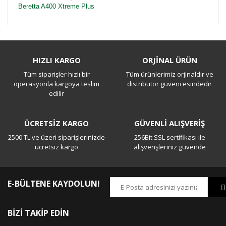
Beretta A400 Xtreme Plus
Bu ürüne ilk yorumu siz yapın!
HIZLI KARGO
ORJİNAL ÜRÜN
Tüm siparişler hızlı bir
Tüm ürünlerimiz orjinaldir ve
Yorum Yaz
operasyonla kargoya teslim
distribütör güvencesindedir
edilir
ÜCRETSİZ KARGO
GÜVENLİ ALIŞVERİŞ
2500 TL ve üzeri siparişlerinizde
256Bit SSL sertifikası ile
ücretsiz kargo
alışverişleriniz güvende
E-BÜLTENE KAYDOLUN!
BİZİ TAKİP EDİN