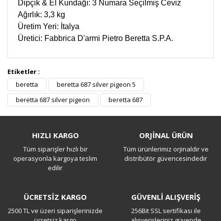
Dipçik & El Kundağı: 3 Numara Seçilmiş Ceviz
Ağırlık: 3,3 kg
Üretim Yeri: İtalya
Üretici: Fabbrica D'armi Pietro Beretta S.P.A.
Etiketler :
Bu ürüne ilk yorumu siz yapın!
beretta
beretta 687 silver pigeon 5
beretta 687 silver pigeon
beretta 687
Yorum Yaz
HIZLI KARGO
ORJİNAL ÜRÜN
Tüm siparişler hızlı bir
Tüm ürünlerimiz orjinaldir ve
operasyonla kargoya teslim
distribütör güvencesindedir
edilir
ÜCRETSİZ KARGO
GÜVENLİ ALIŞVERİŞ
2500 TL ve üzeri siparişlerinizde
256Bit SSL sertifikası ile
ücretsiz kargo
alışverişleriniz güvende