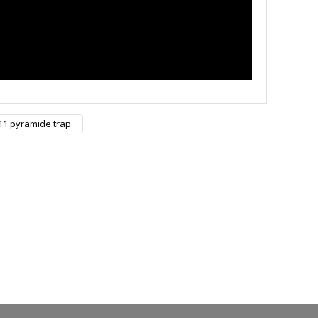
11 pyramide trap
GO
GÜVENLİ ALIŞVERİŞ
nizde
256Bit SSL sertifikası ile alışverişleriniz
güvende