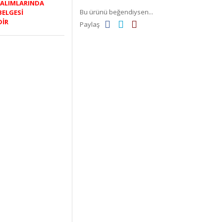
K ALIMLARINDA
Bu ürünü beğendiysen...
BELGESİ
DİR
Paylaş