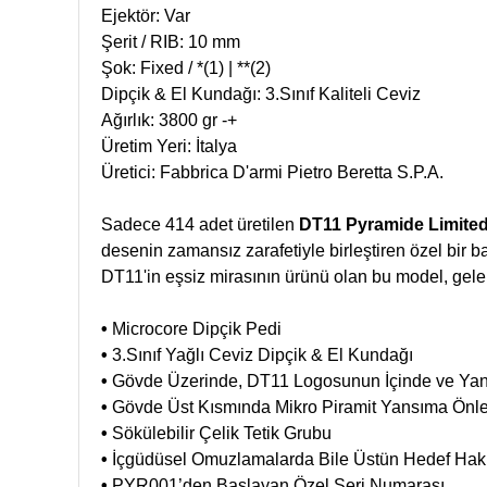
Ejektör: Var
Şerit / RIB: 10 mm
Şok: Fixed / *(1) | **(2)
Dipçik & El Kundağı: 3.Sınıf Kaliteli Ceviz
Ağırlık: 3800 gr -+
Üretim Yeri: İtalya
Üretici: Fabbrica D'armi Pietro Beretta S.P.A.
Sadece 414 adet üretilen
DT11 Pyramide Limited
desenin zamansız zarafetiyle birleştiren özel bir ba
DT11'in eşsiz mirasının ürünü olan bu model, gele
•
Microcore Dipçik Pedi
•
3.Sınıf Yağlı Ceviz Dipçik & El Kundağı
•
Gövde Üzerinde, DT11 Logosunun İçinde ve Yan 
•
Gövde Üst Kısmında Mikro Piramit Yansıma Önl
•
Sökülebilir Çelik Tetik Grubu
•
İçgüdüsel Omuzlamalarda Bile Üstün Hedef Hak
•
PYR001’den Başlayan Özel Seri Numarası