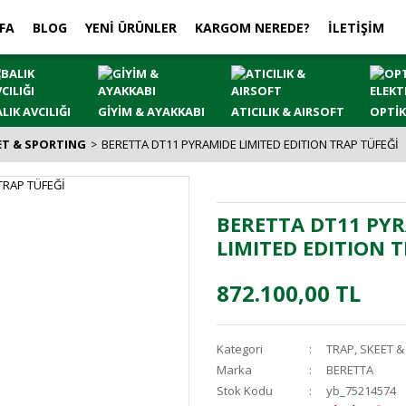
FA
BLOG
YENİ ÜRÜNLER
KARGOM NEREDE?
İLETİŞİM
LIK AVCILIĞI
GİYİM & AYAKKABI
ATICILIK & AIRSOFT
OPTİK
ET & SPORTING
BERETTA DT11 PYRAMIDE LIMITED EDITION TRAP TÜFEĞİ
BERETTA DT11 PY
LIMITED EDITION 
872.100,00 TL
Kategori
TRAP, SKEET 
Marka
BERETTA
Stok Kodu
yb_75214574