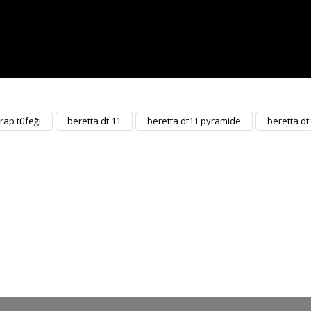
trap tüfeği
beretta dt 11
beretta dt11 pyramide
beretta dt
Bu ürüne ilk yorumu siz yapın!
Yorum Yaz
ORJİNAL ÜRÜN
ÜCRETSİZ KAR
m ürünlerimiz orjinaldir ve
2500 TL ve üzeri siparişleri
stribütör güvencesindedir
ücretsiz kargo