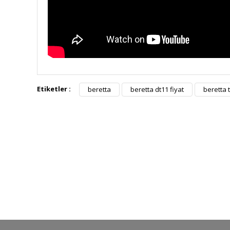
Etiketler :
beretta
beretta dt11 fiyat
beretta 
HIZLI KARGO
Tüm siparişler hızlı bir operasyonla
Tü
kargoya teslim edilir
di