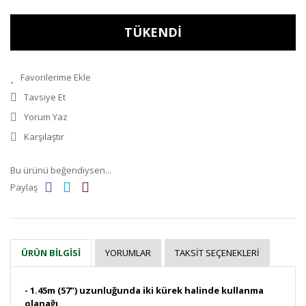
TÜKENDİ
Tavsiye Et
Yorum Yaz
Karşılaştır
Bu ürünü beğendiysen...
Paylaş
YORUMLAR
TAKSIT SEÇENEKLERI
ÜRÜN BILGISI
- 1.45m (57") uzunluğunda iki kürek halinde kullanma
olanağı