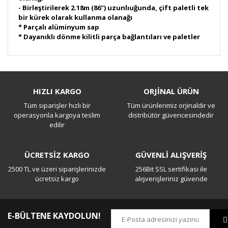
- Birleştirilerek 2.18m (86") uzunlıuğunda, çift paletli tek
bir kürek olarak kullanma olanağı
* Parçalı alüminyum sap
* Dayanıklı dönme kilitli parça bağlantıları ve paletler
Bu ürüne ilk yorumu siz yapın!
HIZLI KARGO
ORJİNAL ÜRÜN
Tüm siparişler hızlı bir
Tüm ürünlerimiz orjinaldir ve
Yorum Yaz
operasyonla kargoya teslim
distribütör güvencesindedir
edilir
ÜCRETSİZ KARGO
GÜVENLİ ALIŞVERİŞ
2500 TL ve üzeri siparişlerinizde
256Bit SSL sertifikası ile
ücretsiz kargo
alışverişleriniz güvende
E-BÜLTENE KAYDOLUN!