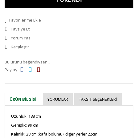
Tavsiye Et
Yorum Yaz
Karşılaştır
Bu ürünü beğendiysen...
Paylaş
YORUMLAR
TAKSIT SEÇENEKLERI
ÜRÜN BILGISI
Uzunluk: 188 cm
Genişlik: 99 cm
Kalınlık: 28 cm (kafa bölümü), diğer yerler 22cm