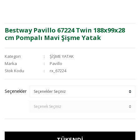
Bestway Pavillo 67224 Twin 188x99x28
cm Pompalı Mavi Şişme Yatak
Kategori
ŞİŞME YATAK
Marka
Pavillo
Stok Kodu
rx_67224
Seçenekler
TÜKENDİ