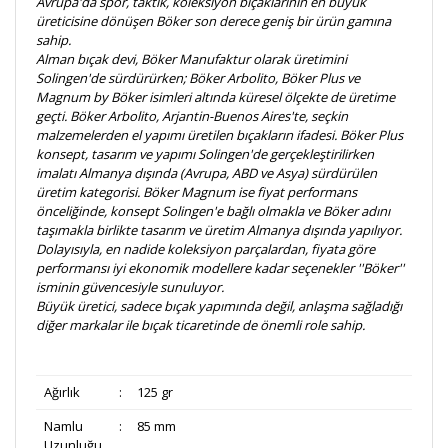
Avrupa'da spor, taktik, koleksiyon bıçaklarının en büyük
üreticisine dönüşen Böker son derece geniş bir ürün gamına
sahip.
Alman bıçak devi, Böker Manufaktur olarak üretimini
Solingen'de sürdürürken; Böker Arbolito, Böker Plus ve
Magnum by Böker isimleri altında küresel ölçekte de üretime
geçti. Böker Arbolito, Arjantin-Buenos Aires'te, seçkin
malzemelerden el yapımı üretilen bıçakların ifadesi. Böker Plus
konsept, tasarım ve yapımı Solingen'de gerçekleştirilirken
imalatı Almanya dışında (Avrupa, ABD ve Asya) sürdürülen
üretim kategorisi. Böker Magnum ise fiyat performans
önceliğinde, konsept Solingen'e bağlı olmakla ve Böker adını
taşımakla birlikte tasarım ve üretim Almanya dışında yapılıyor.
Dolayısıyla, en nadide koleksiyon parçalardan, fiyata göre
performansı iyi ekonomik modellere kadar seçenekler ''Böker''
isminin güvencesiyle sunuluyor.
Büyük üretici, sadece bıçak yapımında değil, anlaşma sağladığı
diğer markalar ile bıçak ticaretinde de önemli role sahip.
Ağırlık
:
125 gr
Namlu
:
85 mm
Uzunluğu