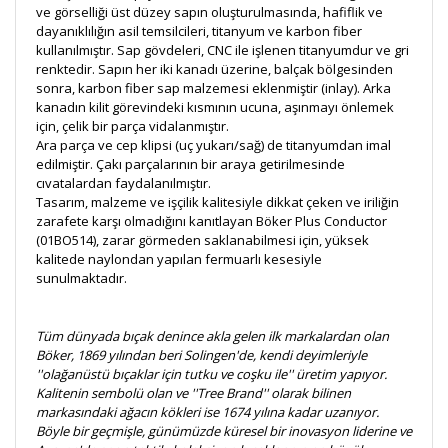
ve görselliği üst düzey sapın oluşturulmasında, hafiflik ve
dayanıklılığın asil temsilcileri, titanyum ve karbon fiber
kullanılmıştır. Sap gövdeleri, CNC ile işlenen titanyumdur ve gri
renktedir. Sapın her iki kanadı üzerine, balçak bölgesinden
sonra, karbon fiber sap malzemesi eklenmiştir (inlay). Arka
kanadın kilit görevindeki kısmının ucuna, aşınmayı önlemek
için, çelik bir parça vidalanmıştır.
Ara parça ve cep klipsi (uç yukarı/sağ) de titanyumdan imal
edilmiştir. Çakı parçalarının bir araya getirilmesinde
cıvatalardan faydalanılmıştır.
Tasarım, malzeme ve işçilik kalitesiyle dikkat çeken ve iriliğin
zarafete karşı olmadığını kanıtlayan Böker Plus Conductor
(01BO514), zarar görmeden saklanabilmesi için, yüksek
kalitede naylondan yapılan fermuarlı kesesiyle
sunulmaktadır.
Tüm dünyada bıçak denince akla gelen ilk markalardan olan
Böker, 1869 yılından beri Solingen'de, kendi deyimleriyle
''olağanüstü bıçaklar için tutku ve coşku ile'' üretim yapıyor.
Kalitenin sembolü olan ve ''Tree Brand'' olarak bilinen
markasındaki ağacın kökleri ise 1674 yılına kadar uzanıyor.
Böyle bir geçmişle, günümüzde küresel bir inovasyon liderine ve