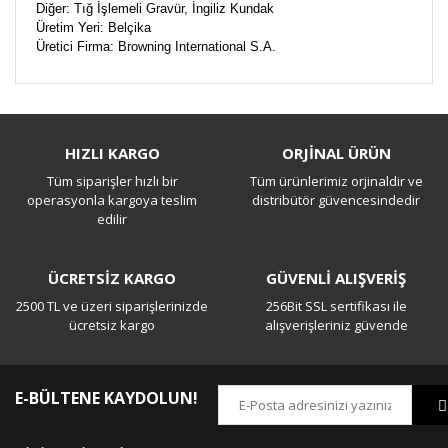
Diğer: Tığ İşlemeli Gravür, İngiliz Kundak
Üretim Yeri: Belçika
Üretici Firma: Browning International S.A.
Bu ürüne ilk yorumu siz yapın!
HIZLI KARGO
ORJİNAL ÜRÜN
Tüm siparişler hızlı bir
Tüm ürünlerimiz orjinaldir ve
Yorum Yaz
operasyonla kargoya teslim
distribütör güvencesindedir
edilir
ÜCRETSİZ KARGO
GÜVENLİ ALIŞVERİŞ
2500 TL ve üzeri siparişlerinizde
256Bit SSL sertifikası ile
ücretsiz kargo
alışverişleriniz güvende
E-BÜLTENE KAYDOLUN!