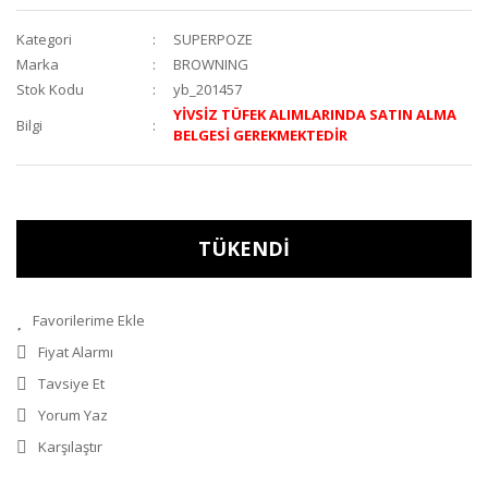
Kategori
SUPERPOZE
Marka
BROWNING
Stok Kodu
yb_201457
YİVSİZ TÜFEK ALIMLARINDA SATIN ALMA
Bilgi
BELGESİ GEREKMEKTEDİR
TÜKENDİ
Fiyat Alarmı
Tavsiye Et
Yorum Yaz
Karşılaştır