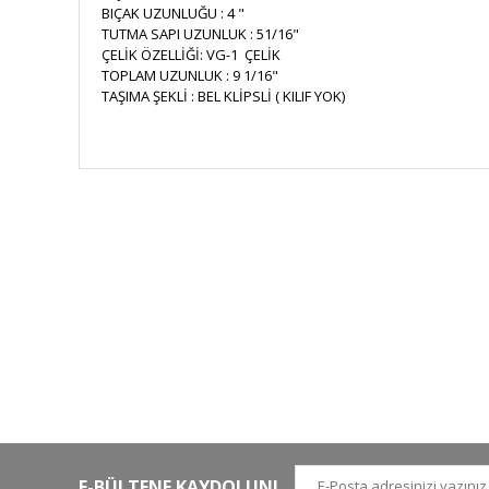
BIÇAK UZUNLUĞU : 4 "
TUTMA SAPI UZUNLUK : 51/16"
ÇELİK ÖZELLİĞİ: VG-1 ÇELİK
TOPLAM UZUNLUK : 9 1/16"
TAŞIMA ŞEKLİ : BEL KLİPSLİ ( KILIF YOK)
HIZLI KARGO
Tüm siparişler hızlı bir operasyonla
Tü
kargoya teslim edilir
di
E-BÜLTENE KAYDOLUN!