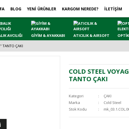
FA
BLOG
YENİ ÜRÜNLER
KARGOM NEREDE?
İLETİŞİM
LIK AVCILIĞI
GİYİM & AYAKKABI
ATICILIK & AIRSOFT
OPTİK
' TANTO ÇAKI
COLD STEEL VOYAGE
TANTO ÇAKI
Kategori
ÇAKI
Marka
Cold Steel
Stok Kodu
mk_03.1.COL.0
İ