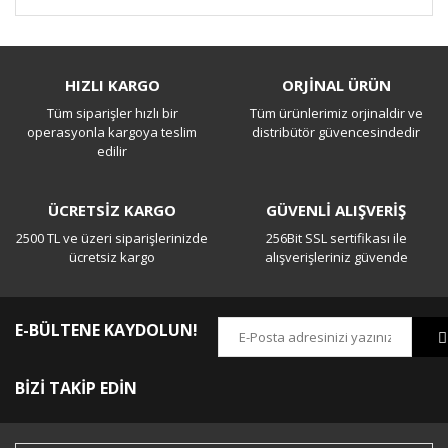
Bu ürüne ilk yorumu siz yapın!
HIZLI KARGO
ORJİNAL ÜRÜN
Tüm siparişler hızlı bir
Tüm ürünlerimiz orjinaldir ve
Yorum Yaz
operasyonla kargoya teslim
distribütör güvencesindedir
edilir
ÜCRETSİZ KARGO
GÜVENLİ ALIŞVERİŞ
2500 TL ve üzeri siparişlerinizde
256Bit SSL sertifikası ile
ücretsiz kargo
alışverişleriniz güvende
E-BÜLTENE KAYDOLUN!
BİZİ TAKİP EDİN