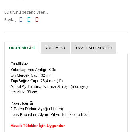
Bu ürünü beğendiysen...
Paylaş
YORUMLAR
TAKSIT SEÇENEKLERI
ÜRÜN BILGISI
Özellikler
Yakınlaştırma Aralığı: 3-9x
Ön Mercek Çapı: 32 mm
Tüp/Boğaz Çapı: 25,4 mm (1")
Artıkıl Aydınlatma: Kırmızı & Yeşil (5 seviye)
Uzunluk: 30 cm
Paket İçeriği
2 Parça Dürbün Ayağı (11 mm)
Lens Kapakları, Alyan, Pil ve Temizleme Bezi
Havalı Tüfekler İçin Uygundur