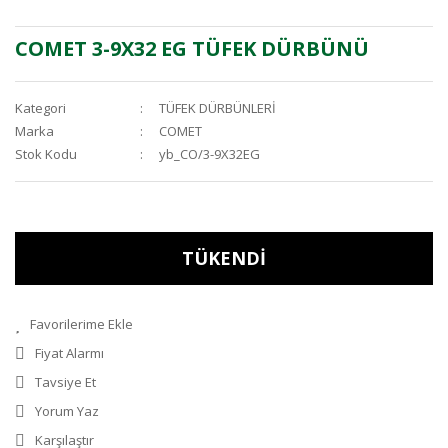
COMET 3-9X32 EG TÜFEK DÜRBÜNÜ
Kategori
TÜFEK DÜRBÜNLERİ
Marka
COMET
Stok Kodu
yb_CO/3-9X32EG
TÜKENDİ
Fiyat Alarmı
Tavsiye Et
Yorum Yaz
Karşılaştır