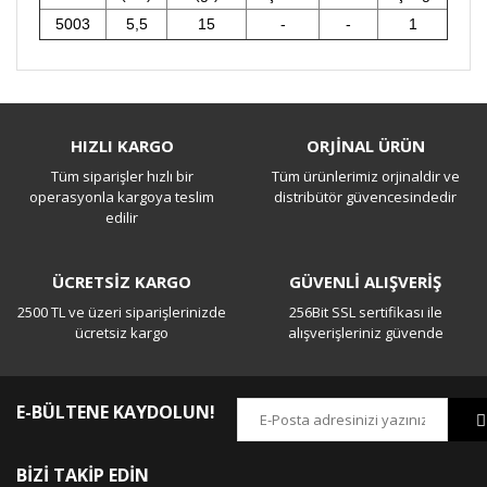
5003
5,5
15
-
-
1
Bu ürüne ilk yorumu siz yapın!
HIZLI KARGO
ORJİNAL ÜRÜN
Tüm siparişler hızlı bir
Tüm ürünlerimiz orjinaldir ve
Yorum Yaz
operasyonla kargoya teslim
distribütör güvencesindedir
edilir
ÜCRETSİZ KARGO
GÜVENLİ ALIŞVERİŞ
2500 TL ve üzeri siparişlerinizde
256Bit SSL sertifikası ile
ücretsiz kargo
alışverişleriniz güvende
E-BÜLTENE KAYDOLUN!
BİZİ TAKİP EDİN