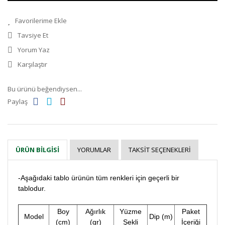
Tavsiye Et
Yorum Yaz
Karşılaştır
Bu ürünü beğendiysen...
Paylaş
YORUMLAR
TAKSIT SEÇENEKLERI
ÜRÜN BILGISI
-Aşağıdaki tablo ürünün tüm renkleri için geçerli bir
tablodur.
Boy
Ağırlık
Yüzme
Paket
Model
Dip (m)
(cm)
(gr)
Şekli
İçeriği