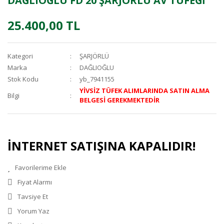
DAĞLIOĞLU FD 20 ŞARJÖRLÜ AV TÜFEĞİ
25.400,00 TL
Kategori
ŞARJÖRLÜ
Marka
DAĞLIOĞLU
Stok Kodu
yb_7941155
YİVSİZ TÜFEK ALIMLARINDA SATIN ALMA
Bilgi
BELGESİ GEREKMEKTEDİR
İNTERNET SATIŞINA KAPALIDIR!
Fiyat Alarmı
Tavsiye Et
Yorum Yaz