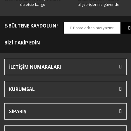
ücretsiz kargo
alışverişleriniz güvende
Dağlıoğlu FD 20
E-BÜLTENE KAYDOLUN!
FD 20 kalibre süper ötesi bir av tüfeği olmuş elineze
sağlık
BİZİ TAKİP EDİN
Şimşek Batmaz | 04/12/2017
Yorum Yaz
İLETİŞİM NUMARALARI
KURUMSAL
SİPARİŞ