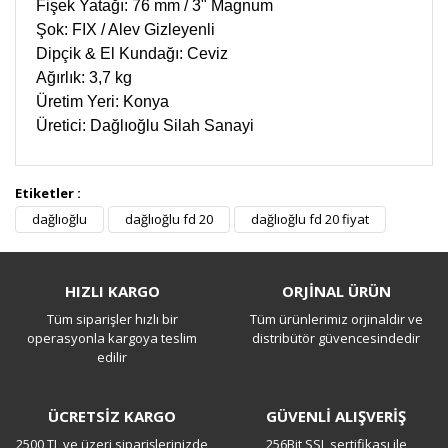
Fişek Yatağı: 76 mm / 3" Magnum
Şok: FIX / Alev Gizleyenli
Dipçik & El Kundağı: Ceviz
Ağırlık: 3,7 kg
Üretim Yeri: Konya
Üretici: Dağlıoğlu Silah Sanayi
Etiketler :
dağlıoğlu
dağlıoğlu fd 20
dağlıoğlu fd 20 fiyat
Dağlı oğlu fd20
Ustam tüfek nasınl bende alacağimda
HIZLI KARGO
ORJİNAL ÜRÜN
Tüm siparişler hızlı bir
Tüm ürünlerimiz orjinaldir ve
Musa Ulusoy | 01/06/2024
operasyonla kargoya teslim
distribütör güvencesindedir
edilir
Dağlı oğlu fd20
Dağlı oğlu fd 20 kutu iceriğinde neler var ustam?
ÜCRETSİZ KARGO
GÜVENLİ ALIŞVERİŞ
2500 TL ve üzeri siparişlerinizde
256Bit SSL sertifikası ile
M... U... | 01/06/2024