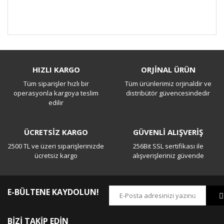
Bu ürüne ilk yorumu siz yapın!
HIZLI KARGO
ORJİNAL ÜRÜN
Tüm siparişler hızlı bir
Tüm ürünlerimiz orjinaldir ve
Yorum Yaz
operasyonla kargoya teslim
distribütör güvencesindedir
edilir
ÜCRETSİZ KARGO
GÜVENLİ ALIŞVERİŞ
2500 TL ve üzeri siparişlerinizde
256Bit SSL sertifikası ile
ücretsiz kargo
alışverişleriniz güvende
E-BÜLTENE KAYDOLUN!
BİZİ TAKİP EDİN