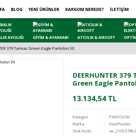
FA
BLOG
YENİ ÜRÜNLER
KARGOM NEREDE?
İLETİŞİM
LIK AVCILIĞI
GİYİM & AYAKKABI
ATICILIK & AIRSOFT
OPTİK
R 379 Tarmac Green Eagle Pantolon 50
DEERHUNTER 379 
Green Eagle Panto
13.134,54 TL
Kategori
PANTOLON
Marka
Deerhunter
Stok Kodu
av_2130.3786.