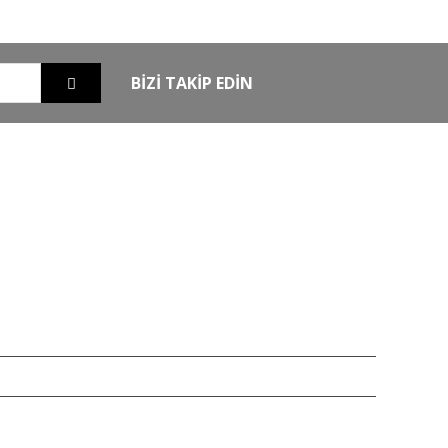
güvende
BİZİ TAKİP EDİN
EXTRA
MKE Yetkili Bayii
şim
Armsan Phenoma
m
Derya MK 12
Bora
Typhoon
Chapuis
iz 256bit SSL sertifikası ile korunmaktadır.