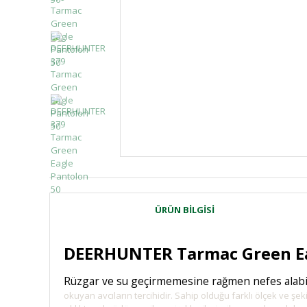
ÜRÜN BILGISI
DEERHUNTER Tarmac Green Ea
Rüzgar ve su geçirmemesine rağmen nefes alabi
okuyan avcıların tercihidir. Sahip olduğu farklı ölçek ve şe