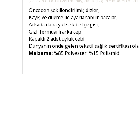
şıklıktan da ödün verilmemiş, klasik çizgilere modern dokunu
Önceden şekillendirilmiş dizler,
Kayış ve düğme ile ayarlanabilir paçalar,
Arkada daha yüksek bel çizgisi,
Gizli fermuarlı arka cep,
Kapaklı 2 adet uyluk cebi
Dünyanın önde gelen tekstil sağlık sertifikası ol
Malzeme:
%85 Polyester, %15 Poliamid
HIZLI KARGO
Tüm siparişler hızlı bir operasyonla
Tü