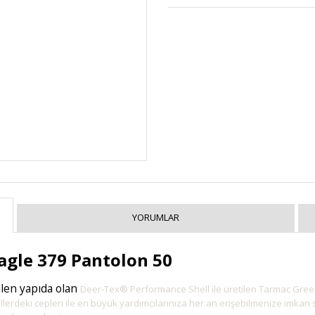
YORUMLAR
gle 379 Pantolon 50
len yapıda olan
Deer-Tex® Performance Shell ile üretilen Tarmac Green
killerdeki cepleri ile en büyük yardımcılarınıza her an erişebilmenize imkan