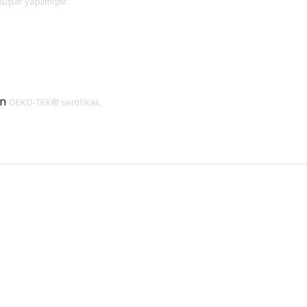
şlar yapılmıştır.
an
OEKO-TEX® sertifikalı,
Bu ürüne ilk yorumu siz yapın!
Yorum Yaz
ORJİNAL ÜRÜN
ÜCRETSİZ KAR
m ürünlerimiz orjinaldir ve
2500 TL ve üzeri siparişleri