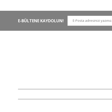
kargoya teslim edilir
di
E-BÜLTENE KAYDOLUN!
İLETİŞİM NUMARALARI
KURUMSAL
Tel.
0 (212)
659 22 70
Hakkımızda
Tel. 2
0 (212)
659 22 48
İletişim
Gsm
0 (530)
263 68 20
(Whatsapp)
Havale Bildirim Form
info@yabanavmalzemeleri.com
ETBİS
Copyright 2007-2026© yabanavmalzemeleri.com - Tüm hakları saklı