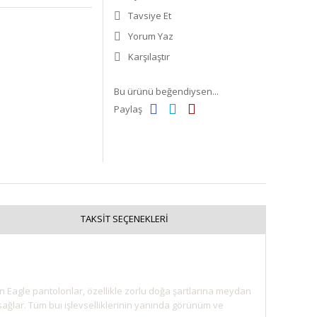
Tavsiye Et
Yorum Yaz
Karşılaştır
Bu ürünü beğendiysen...
Paylaş
TAKSIT SEÇENEKLERI
 Eagle pantolonlar, özellikle zorlu doğa şartlarına meydan
 sağlar. Tüm buı işlevselliklerinin yanında görünüm ve