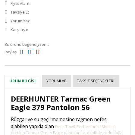
Fiyat Alarmı
Tavsiye Et
Yorum Yaz
Karşılaştır
Bu ürünü beğendiysen...
Paylaş
YORUMLAR
TAKSIT SEÇENEKLERI
ÜRÜN BILGISI
DEERHUNTER Tarmac Green
Eagle 379 Pantolon 56
Rüzgar ve su geçirmemesine rağmen nefes
alabilen yapıda olan
Deer-Tex® Performance Shell ile
üretilen Tarmac Green Eagle pantolonlar, özellikle zorlu doğa