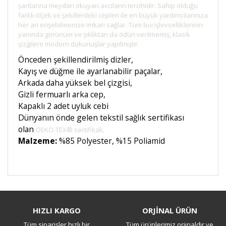
şartlarına meydan okuyan avcıların tercihidir. Sahip olduğu
farklı ölçek ve şekillerdeki cepleri ile en büyük yardımcılarınıza
her an erişebilmenize imkan sağlar. Tüm buı işlevselliklerinin
yanında görünüm ve şıklıktan da ödün verilmemiş, klasik
çizgilere modern dokunuşlar yapılmıştır.
Önceden şekillendirilmiş dizler,
Kayış ve düğme ile ayarlanabilir paçalar,
Arkada daha yüksek bel çizgisi,
Gizli fermuarlı arka cep,
Kapaklı 2 adet uyluk cebi
Dünyanın önde gelen tekstil sağlık sertifikası
olan
OEKO-TEX® sertifikalı,
Malzeme:
%85 Polyester, %15 Poliamid
Bu ürüne ilk yorumu siz yapın!
HIZLI KARGO
ORJİNAL ÜRÜN
Tüm siparişler hızlı bir
Tüm ürünlerimiz orjinaldir ve