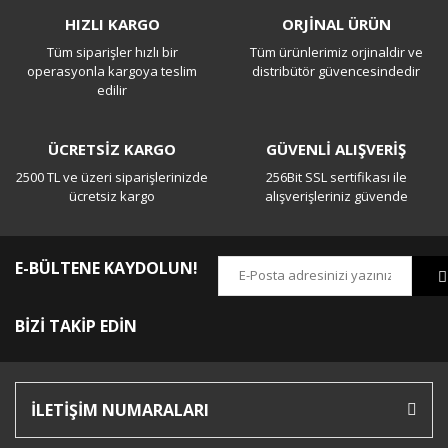
HIZLI KARGO
ORJİNAL ÜRÜN
Tüm siparişler hızlı bir
Tüm ürünlerimiz orjinaldir ve
Yorum Yaz
operasyonla kargoya teslim
distribütör güvencesindedir
edilir
ÜCRETSİZ KARGO
GÜVENLİ ALIŞVERİŞ
2500 TL ve üzeri siparişlerinizde
256Bit SSL sertifikası ile
ücretsiz kargo
alışverişleriniz güvende
E-BÜLTENE KAYDOLUN!
BİZİ TAKİP EDİN
İLETİŞİM NUMARALARI