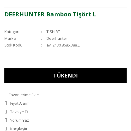
DEERHUNTER Bamboo Tişört L
Kategori
T-SHIRT
Marka
Deerhunter
Stok Kodu
av_2130.8685.388.L
TÜKENDİ
Fiyat Alarmı
Tavsiye Et
Yorum Yaz
Karşılaştır