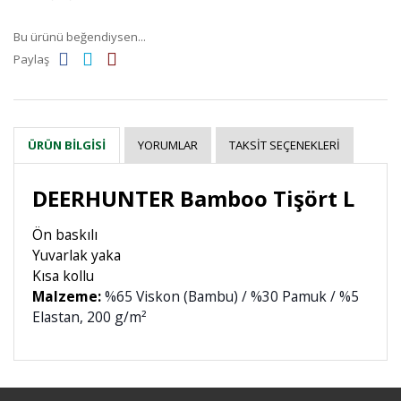
Bu ürünü beğendiysen...
Paylaş
YORUMLAR
TAKSIT SEÇENEKLERI
ÜRÜN BILGISI
DEERHUNTER Bamboo Tişört L
Ön baskılı
Yuvarlak yaka
Kısa kollu
Malzeme:
%65 Viskon (Bambu) / %30 Pamuk / %5
Elastan, 200 g/m²
Bu ürüne ilk yorumu siz yapın!