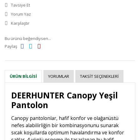
Tavsiye Et
Yorum Yaz
Karşılaştır
Bu ürünü beğendiysen...
Paylaş
YORUMLAR
TAKSIT SEÇENEKLERI
ÜRÜN BILGISI
DEERHUNTER Canopy Yeşil
Pantolon
Canopy pantolonlar, hafif konfor ve olağanüstü
nefes alabilirliğin bir kombinasyonunu sunarak
sıcak koşullarda optimum havalandırma ve konfor
sağlar. 4 yönlü esneme ile tasarlanan bu hafif