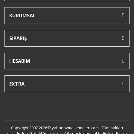
KURUMSAL
SİPARİŞ
HESABIM
EXTRA
Copyright 2007-2026© yabanavmalzemeleri.com - Tüm hakları
saklıdır. IdeaSoft AI (yapay zeka) ile desteklenmektedir. Kredi kartı