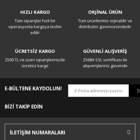
Bu ürüne ilk yorumu siz yapın!
HIZLI KARGO
ORJİNAL ÜRÜN
Tüm siparişler hızlı bir
Tüm ürünlerimiz orjinaldir ve
Yorum Yaz
operasyonla kargoya teslim
distribütör güvencesindedir
edilir
ÜCRETSİZ KARGO
GÜVENLİ ALIŞVERİŞ
2500 TL ve üzeri siparişlerinizde
256Bit SSL sertifikası ile
ücretsiz kargo
alışverişleriniz güvende
E-BÜLTENE KAYDOLUN!
BİZİ TAKİP EDİN
İLETİŞİM NUMARALARI