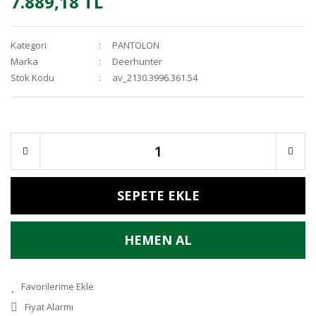
7.889,18 TL
Kategori
PANTOLON
Marka
Deerhunter
Stok Kodu
av_2130.3996.361.54
SEPETE EKLE
HEMEN AL
Fiyat Alarmı