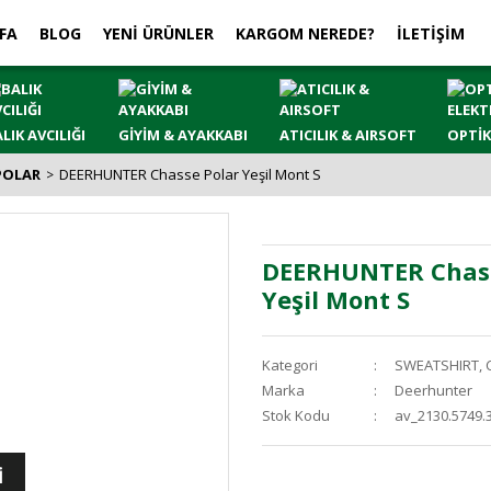
FA
BLOG
YENİ ÜRÜNLER
KARGOM NEREDE?
İLETİŞİM
LIK AVCILIĞI
GİYİM & AYAKKABI
ATICILIK & AIRSOFT
OPTİK
POLAR
DEERHUNTER Chasse Polar Yeşil Mont S
DEERHUNTER Chass
Yeşil Mont S
Kategori
SWEATSHIRT, 
Marka
Deerhunter
Stok Kodu
av_2130.5749.
İ