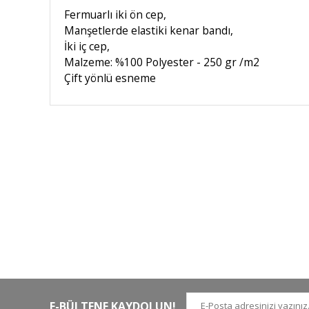
Fermuarlı iki ön cep,
Manşetlerde elastiki kenar bandı,
İki iç cep,
Malzeme: %100 Polyester - 250 gr /m2
Çift yönlü esneme
HIZLI KARGO
Tüm siparişler hızlı bir operasyonla
Tü
kargoya teslim edilir
di
E-BÜLTENE KAYDOLUN!