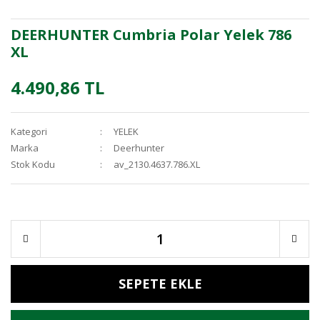
DEERHUNTER Cumbria Polar Yelek 786
XL
4.490,86 TL
Kategori
YELEK
Marka
Deerhunter
Stok Kodu
av_2130.4637.786.XL
SEPETE EKLE