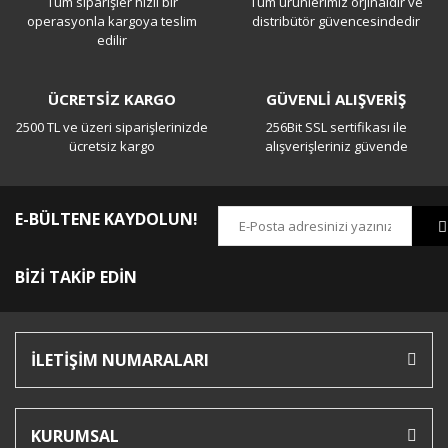
Tüm siparişler hızlı bir
Tüm ürünlerimiz orjinaldir ve
Yorum Yaz
operasyonla kargoya teslim
distribütör güvencesindedir
edilir
ÜCRETSİZ KARGO
GÜVENLİ ALIŞVERİŞ
2500 TL ve üzeri siparişlerinizde
256Bit SSL sertifikası ile
ücretsiz kargo
alışverişleriniz güvende
E-BÜLTENE KAYDOLUN!
BİZİ TAKİP EDİN
İLETİŞİM NUMARALARI
KURUMSAL