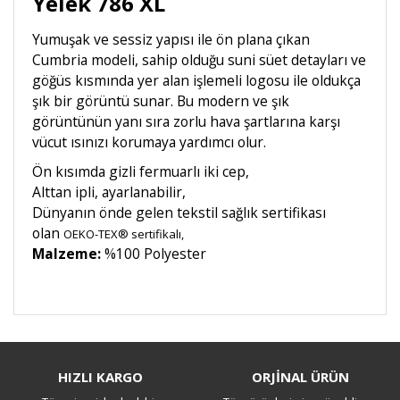
Yelek 786 XL
Yumuşak ve sessiz yapısı ile ön plana çıkan
Cumbria modeli, sahip olduğu suni süet detayları ve
göğüs kısmında yer alan işlemeli logosu ile oldukça
şık bir görüntü sunar. Bu modern ve şık
görüntünün yanı sıra zorlu hava şartlarına karşı
vücut ısınızı korumaya yardımcı olur.
Ön kısımda gizli fermuarlı iki cep,
Alttan ipli, ayarlanabilir,
Dünyanın önde gelen tekstil sağlık sertifikası
olan
OEKO-TEX® sertifikalı,
Malzeme:
%100 Polyester
Bu ürüne ilk yorumu siz yapın!
HIZLI KARGO
ORJİNAL ÜRÜN