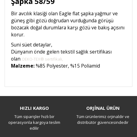
Şapka 58/59
Bir avcılık klasiği olan Eagle flat şapka yağmur ve
güneş gibi gözü doğrudan vurduğunda görüşü
bozacak doğal durumlara karşı gözü ve bakış açısını
korur.
Suni süet detaylar,
Dünyanın önde gelen tekstil sağlık sertifikası
olan
OEKO-TEX® sertifikalı,
Malzeme:
%85 Polyester, %15 Poliamid
Bu ürüne ilk yorumu siz yapın!
HIZLI KARGO
ORJİNAL ÜRÜN
Tüm siparişler hızlı bir
Tüm ürünlerimiz orjinaldir ve
Yorum Yaz
operasyonla kargoya teslim
distribütör güvencesindedir
edilir