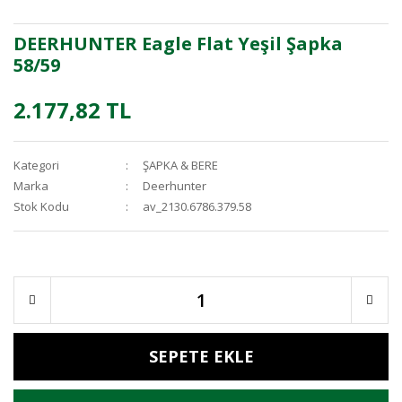
DEERHUNTER Eagle Flat Yeşil Şapka
58/59
2.177,82 TL
Kategori
ŞAPKA & BERE
Marka
Deerhunter
Stok Kodu
av_2130.6786.379.58
SEPETE EKLE