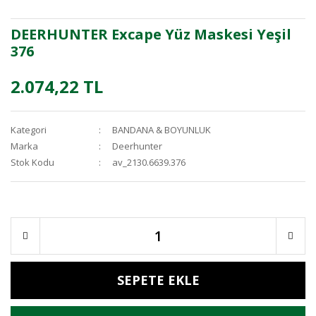
DEERHUNTER Excape Yüz Maskesi Yeşil
376
2.074,22 TL
Kategori
BANDANA & BOYUNLUK
Marka
Deerhunter
Stok Kodu
av_2130.6639.376
SEPETE EKLE