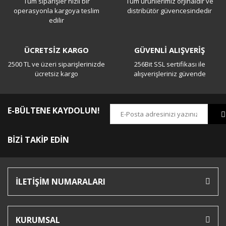
Tüm siparişler hızlı bir
Tüm ürünlerimiz orjinaldir ve
Yorum Yaz
operasyonla kargoya teslim
distribütör güvencesindedir
edilir
ÜCRETSİZ KARGO
GÜVENLİ ALIŞVERİŞ
2500 TL ve üzeri siparişlerinizde
256Bit SSL sertifikası ile
ücretsiz kargo
alışverişleriniz güvende
E-BÜLTENE KAYDOLUN!
BİZİ TAKİP EDİN
İLETİŞİM NUMARALARI
KURUMSAL