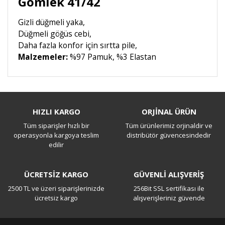
Gömlek 41/42
Gizli düğmeli yaka,
Düğmeli göğüs cebi,
Daha fazla konfor için sırtta pile,
Malzemeler:
%97 Pamuk, %3 Elastan
Bu ürüne ilk yorumu siz yapın!
HIZLI KARGO
ORJİNAL ÜRÜN
Tüm siparişler hızlı bir
Tüm ürünlerimiz orjinaldir ve
Yorum Yaz
operasyonla kargoya teslim
distribütör güvencesindedir
edilir
ÜCRETSİZ KARGO
GÜVENLİ ALIŞVERİŞ
2500 TL ve üzeri siparişlerinizde
256Bit SSL sertifikası ile
ücretsiz kargo
alışverişleriniz güvende