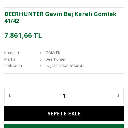
DEERHUNTER Gavin Bej Kareli Gömlek
41/42
7.861,66 TL
Kategori
GÖMLEK
Marka
Deerhunter
Stok Kodu
av_2130.8748.28748.41
SEPETE EKLE