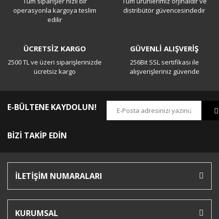
Tüm siparişler hızlı bir
Tüm ürünlerimiz orjinaldir ve
Yorum Yaz
operasyonla kargoya teslim
distribütör güvencesindedir
edilir
ÜCRETSİZ KARGO
GÜVENLİ ALIŞVERİŞ
2500 TL ve üzeri siparişlerinizde
256Bit SSL sertifikası ile
ücretsiz kargo
alışverişleriniz güvende
E-BÜLTENE KAYDOLUN!
BİZİ TAKİP EDİN
İLETİŞİM NUMARALARI
KURUMSAL