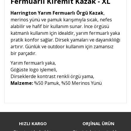
Fermuarlı Kiremit Kazak - XL
Harrington Yarım Fermuarlı Örgü Kazak
,
merinos yünü ve pamuk karışımıyla sıcak, nefes
alabilir ve hafif bir kullanım sunar. İnce örgüsü
katmanlı kullanım için idealdir, yarım fermuarlı yaka
pratik konfor sağlar. Dirsek yamaları ve dayanıklılığı
artırır. Günlük ve outdoor kullanım için zamansız
bir parçadır.
Yarım fermuarlı yaka,
Göğüste logo işlemeli,
Dirseklerde kontrast renkli örgü yama,
Malzeme:
%50 Pamuk, %50 Merinos Yünü
Bu ürüne ilk yorumu siz yapın!
HIZLI KARGO
ORJİNAL ÜRÜN