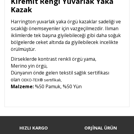
Kiremit Rengi Yuvarlak Yaka
Kazak
Harrington yuvarlak yaka örgü kazaklar sadeliği ve
sıcaklığı önemseyenler için vazgeçilmezdir. Ilıman
iklimlerde tek başına giyilebileceği gibi daha soğuk
bölgelerde ceket altında da giyilebilecek incelikte
örülmüştür.
Dirseklerde kontrast renkli örgü yama,
Merino yin örgü,
Dünyanın önde gelen tekstil sağlık sertifikası
olan
OEKO-TEX® sertifikalı,
Malzeme:
%50 Pamuk, %50 Yün
Bu ürüne ilk yorumu siz yapın!
HIZLI KARGO
ORJİNAL ÜRÜN