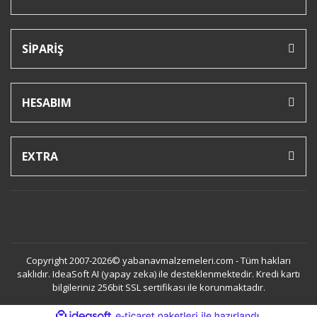
SİPARİŞ
HESABIM
EXTRA
Copyright 2007-2026© yabanavmalzemeleri.com - Tüm hakları
saklıdır. IdeaSoft AI (yapay zeka) ile desteklenmektedir. Kredi kartı
bilgileriniz 256bit SSL sertifikası ile korunmaktadır.
ile
ideasoft
e-