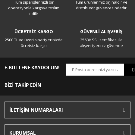
Tüm siparişler hızlı bir
Tüm ürünlerimiz orjinaldir ve
Yorum Yaz
operasyonla kargoya teslim
distribütör güvencesindedir
edilir
ÜCRETSİZ KARGO
GÜVENLİ ALIŞVERİŞ
2500 TL ve üzeri siparişlerinizde
256Bit SSL sertifikası ile
ücretsiz kargo
alışverişleriniz güvende
E-BÜLTENE KAYDOLUN!
BİZİ TAKİP EDİN
İLETİŞİM NUMARALARI
KURUMSAL