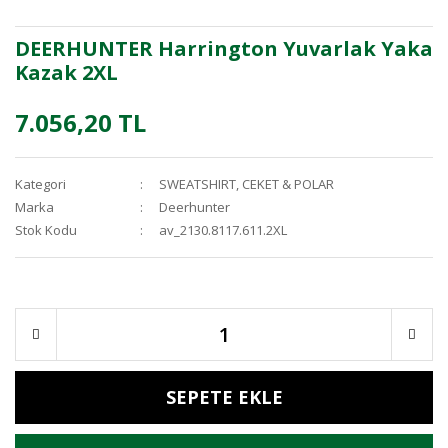
DEERHUNTER Harrington Yuvarlak Yaka
Kazak 2XL
7.056,20 TL
Kategori
SWEATSHIRT, CEKET & POLAR
Marka
Deerhunter
Stok Kodu
av_2130.8117.611.2XL
SEPETE EKLE