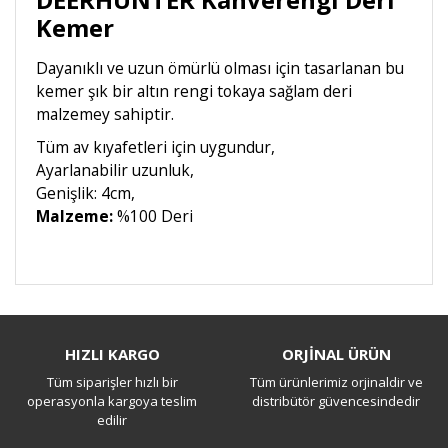
Kemer
Dayanıklı ve uzun ömürlü olması için tasarlanan bu
kemer şık bir altın rengi tokaya sağlam deri
malzemey sahiptir.
Tüm av kıyafetleri için uygundur,
Ayarlanabilir uzunluk,
Genişlik: 4cm,
Malzeme:
%100 Deri
Bu ürüne ilk yorumu siz yapın!
HIZLI KARGO
ORJİNAL ÜRÜN
Tüm siparişler hızlı bir
Tüm ürünlerimiz orjinaldir ve
Yorum Yaz
operasyonla kargoya teslim
distribütör güvencesindedir
edilir