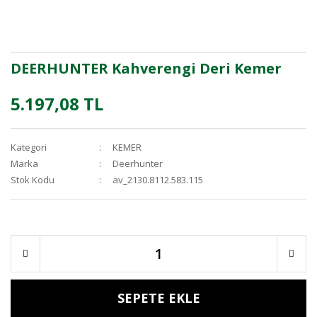
DEERHUNTER Kahverengi Deri Kemer
5.197,08 TL
Kategori
KEMER
Marka
Deerhunter
Stok Kodu
av_2130.8112.583.115
SEPETE EKLE