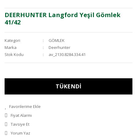
DEERHUNTER Langford Yeşil Gömlek
41/42
Kategori
GÖMLEK
Marka
Deerhunter
Stok Kodu
av_2130.8284.334.41
TÜKENDİ
Fiyat Alarmı
Tavsiye Et
Yorum Yaz