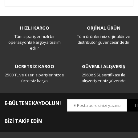
Bu ürüne ilk yorumu siz yapın!
HIZLI KARGO
ORJİNAL ÜRÜN
Tüm siparişler hızlı bir
Tüm ürünlerimiz orjinaldir ve
Yorum Yaz
operasyonla kargoya teslim
distribütör güvencesindedir
edilir
ÜCRETSİZ KARGO
GÜVENLİ ALIŞVERİŞ
2500 TL ve üzeri siparişlerinizde
256Bit SSL sertifikası ile
ücretsiz kargo
alışverişleriniz güvende
E-BÜLTENE KAYDOLUN!
BİZİ TAKİP EDİN