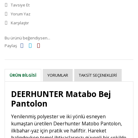
Tavsiye Et
Yorum Yaz
Karşılaştır
Bu ürünü beğendiysen...
Paylaş
YORUMLAR
TAKSIT SEÇENEKLERI
ÜRÜN BILGISI
DEERHUNTER Matabo Bej
Pantolon
Yenilenmiş polyester ve iki yönlü esneyen
kumaştan üretilen Deerhunter Matobo Pantolon,
ilkbahar-yaz için pratik ve hafiftir. Hareket
halindeyken temel ihtiyaçlarınızı güvenli bir şekilde