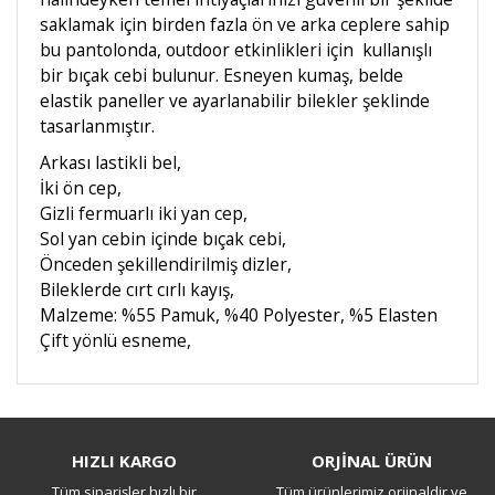
saklamak için birden fazla ön ve arka ceplere sahip
bu pantolonda, outdoor etkinlikleri için kullanışlı
bir bıçak cebi bulunur. Esneyen kumaş, belde
elastik paneller ve ayarlanabilir bilekler şeklinde
tasarlanmıştır.
Arkası lastikli bel,
İki ön cep,
Gizli fermuarlı iki yan cep,
Sol yan cebin içinde bıçak cebi,
Önceden şekillendirilmiş dizler,
Bileklerde cırt cırlı kayış,
Malzeme: %55 Pamuk, %40 Polyester, %5 Elasten
Çift yönlü esneme,
Bu ürüne ilk yorumu siz yapın!
HIZLI KARGO
ORJİNAL ÜRÜN
Tüm siparişler hızlı bir
Tüm ürünlerimiz orjinaldir ve