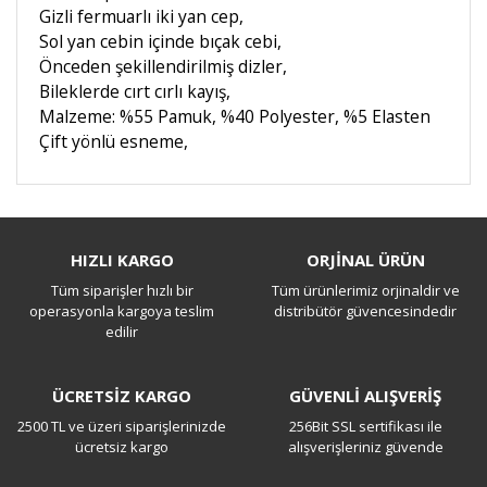
Gizli fermuarlı iki yan cep,
Sol yan cebin içinde bıçak cebi,
Önceden şekillendirilmiş dizler,
Bileklerde cırt cırlı kayış,
Malzeme: %55 Pamuk, %40 Polyester, %5 Elasten
Çift yönlü esneme,
Bu ürüne ilk yorumu siz yapın!
HIZLI KARGO
ORJİNAL ÜRÜN
Tüm siparişler hızlı bir
Tüm ürünlerimiz orjinaldir ve
Yorum Yaz
operasyonla kargoya teslim
distribütör güvencesindedir
edilir
ÜCRETSİZ KARGO
GÜVENLİ ALIŞVERİŞ
2500 TL ve üzeri siparişlerinizde
256Bit SSL sertifikası ile
ücretsiz kargo
alışverişleriniz güvende