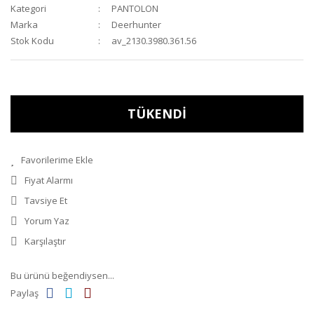
Kategori
PANTOLON
Marka
Deerhunter
Stok Kodu
av_2130.3980.361.56
TÜKENDİ
Fiyat Alarmı
Tavsiye Et
Yorum Yaz
Karşılaştır
Bu ürünü beğendiysen...
Paylaş