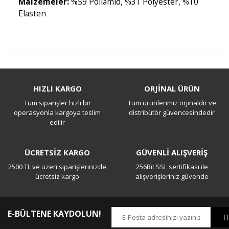
Malzemeler:
%59 Poliamid, %31 Polyester, %10
Elasten
Bu ürüne ilk yorumu siz yapın!
HIZLI KARGO
ORJİNAL ÜRÜN
Tüm siparişler hızlı bir
Tüm ürünlerimiz orjinaldir ve
Yorum Yaz
operasyonla kargoya teslim
distribütör güvencesindedir
edilir
ÜCRETSİZ KARGO
GÜVENLİ ALIŞVERİŞ
2500 TL ve üzeri siparişlerinizde
256Bit SSL sertifikası ile
ücretsiz kargo
alışverişleriniz güvende
E-BÜLTENE KAYDOLUN!