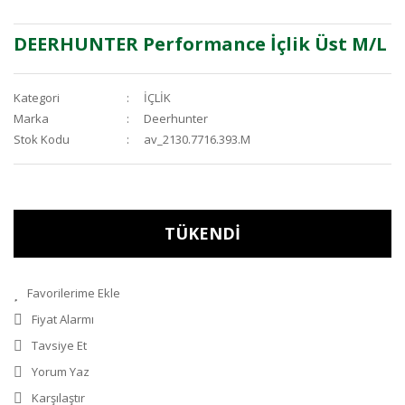
DEERHUNTER Performance İçlik Üst M/L
Kategori
İÇLİK
Marka
Deerhunter
Stok Kodu
av_2130.7716.393.M
TÜKENDİ
Fiyat Alarmı
Tavsiye Et
Yorum Yaz
Karşılaştır