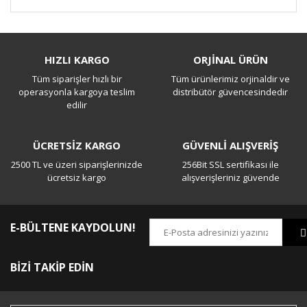
Bu ürüne ilk yorumu siz yapın!
HIZLI KARGO
ORJİNAL ÜRÜN
Tüm siparişler hızlı bir
Tüm ürünlerimiz orjinaldir ve
Yorum Yaz
operasyonla kargoya teslim
distribütör güvencesindedir
edilir
ÜCRETSİZ KARGO
GÜVENLİ ALIŞVERİŞ
2500 TL ve üzeri siparişlerinizde
256Bit SSL sertifikası ile
ücretsiz kargo
alışverişleriniz güvende
E-BÜLTENE KAYDOLUN!
BİZİ TAKİP EDİN