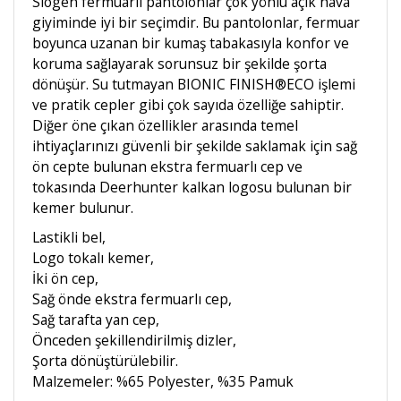
Slogen fermuarlı pantolonlar çok yönlü açık hava
giyiminde iyi bir seçimdir. Bu pantolonlar, fermuar
boyunca uzanan bir kumaş tabakasıyla konfor ve
koruma sağlayarak sorunsuz bir şekilde şorta
dönüşür. Su tutmayan BIONIC FINISH®ECO işlemi
ve pratik cepler gibi çok sayıda özelliğe sahiptir.
Diğer öne çıkan özellikler arasında temel
ihtiyaçlarınızı güvenli bir şekilde saklamak için sağ
ön cepte bulunan ekstra fermuarlı cep ve
tokasında Deerhunter kalkan logosu bulunan bir
kemer bulunur.
Lastikli bel,
Logo tokalı kemer,
İki ön cep,
Sağ önde ekstra fermuarlı cep,
Sağ tarafta yan cep,
Önceden şekillendirilmiş dizler,
Şorta dönüştürülebilir.
Malzemeler: %65 Polyester, %35 Pamuk