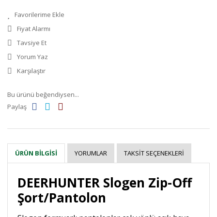
Fiyat Alarmı
Tavsiye Et
Yorum Yaz
Karşılaştır
Bu ürünü beğendiysen...
Paylaş
YORUMLAR
TAKSIT SEÇENEKLERI
ÜRÜN BILGISI
DEERHUNTER Slogen Zip-Off
Şort/Pantolon